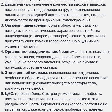
Дыхательная
: увеличение количества вдохов и выдохов,
постоянное чувство давления на груди, возникновение
одышки, не проходящей даже в состоянии покоя, наличие
дискомфорта во время дыхания, головокружения.
Органов пищеварения
: боли в области желудка, как
ноющего, так и спастического характера, расстройства
пищеварения (от диареи до запоров), тошнота, постоянно
присутствующий комок в горле, особенно ощутимый в
моменты глотания.
Органов мочевыделительной системы
: частые позывы к
мочеиспусканию, сопровождающиеся болезненностью,
уменьшение полового влечения, ухудшение либидо и
потенции, отсутствие оргазма.
Эндокринной системы
: повышенное потоотделение,
особенно в области ладоней и стоп, постоянное понижение
или повышение (незначительное) температуры тела,
возникновение озноба.
ЦНС
: головная боль, быстрая утомляемость, слабость,
постоянные изменения настроения, панические атаки,
раздражительность, нарушения сна (человек постоянно не
высыпается, даже если лёг рано), проблемы со зрением.