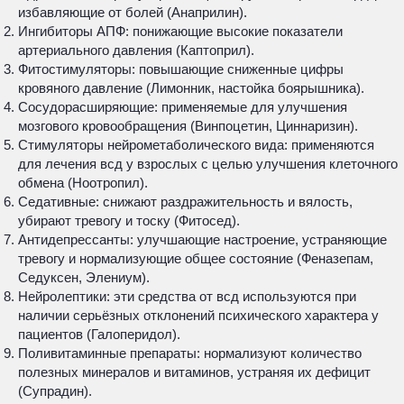
избавляющие от болей (Анаприлин).
Ингибиторы АПФ: понижающие высокие показатели
артериального давления (Каптоприл).
Фитостимуляторы: повышающие сниженные цифры
кровяного давление (Лимонник, настойка боярышника).
Сосудорасширяющие: применяемые для улучшения
мозгового кровообращения (Винпоцетин, Циннаризин).
Стимуляторы нейрометаболического вида: применяются
для лечения всд у взрослых с целью улучшения клеточного
обмена (Ноотропил).
Седативные: снижают раздражительность и вялость,
убирают тревогу и тоску (Фитосед).
Антидепрессанты: улучшающие настроение, устраняющие
тревогу и нормализующие общее состояние (Феназепам,
Седуксен, Элениум).
Нейролептики: эти средства от всд используются при
наличии серьёзных отклонений психического характера у
пациентов (Галоперидол).
Поливитаминные препараты: нормализуют количество
полезных минералов и витаминов, устраняя их дефицит
(Супрадин).