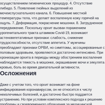
осуществлением гигиенических процедур. 4. Отсутствие
либидо. 5. Появление гнойных выделений из
мочеиспускательного канала. 6. Повышение местной
температуры тела, что делает воспаленную кожу горячей на
ощупь. 7. Деформация, покраснение мошонки. 8. Затрудненное
передвижение. Поскольку орхит вызван поражением
урогенитального тракта штаммом Covid-19, возникают
астеновегетативные признаки: слабость, снижение
трудоспособности, отсутствие аппетита. У мужчины
преобладают признаки ОРВИ, но симптомы, ассоциированные с
половым здоровьем, проявляются достаточно интенсивно. При
хронизации орхита в периоды между обострением воспаления
наблюдается тяжесть в мошонке, окрашивание мочи и эякулята
кровью, боль во время двигательной активности.
Осложнения
Даже с учетом того, что орхит возникает на фоне
инфицирования коронавирусом, он не относится к числу
неизлечимых болезней, и достаточно быстро поддается
устранению. Но при условии комплексного подхода к решению
проблемы и своевременного обращения за медицинской