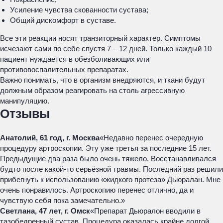
Усиление чувства скованности сустава;
Общий дискомфорт в суставе.
Все эти реакции носят транзиторный характер. Симптомы
исчезают сами по себе спустя 7 – 12 дней. Только каждый 10
пациент нуждается в обезболивающих или
противовоспалительных препаратах.
Важно понимать, что в организм внедряются, и ткани будут
должным образом реагировать на столь агрессивную
манипуляцию.
Отзывы
Анатолий, 61 год, г. Москва
«Недавно перенес очередную
процедуру артроскопии. Эту уже третья за последние 15 лет.
Предыдущие два раза было очень тяжело. Восстанавливался
будто после какой-то серьёзной травмы. Последний раз решили
прибегнуть к использованию «жидкого протеза» Дьюралан. Мне
очень понравилось. Артроскопию перенес отлично, да и
чувствую себя пока замечательно.»
Светлана, 47 лет, г. Омск
«Препарат Дьюралон вводили в
тазобедренный сустав. Процедура оказалась крайне долгой,