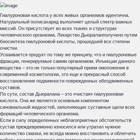
Гиалуроновая кислота у всех живых организмов идентична.
Натуральный полисахарид выполняет целый спектр важных
миссий. Он присутствует во всех тканях и структурах
человеческого организма. Лекарство Дьюраланполучено путем
биосинтеза гиалуроновой кислоты, прошедшей все степени
очистки.
Усваивается продукт по тому же принципу, что и гиалуроновые
фракции, генерируемые самим организмом. Инъекции данного
вещества – это не только популярный прием омоложения в
современной косметологии, это еще и прекрасный способ
восстановления подвижности поврежденных обездвиженных
суставов.
По сути, состав Дьюралана – это «чистая» гиалуроновая
кислота. Она же является основным компонентом
синовиальной жидкостей, заполняющих суставные щели всех
формаций человеческого организма.
Если в силу определенных неблагоприятных обстоятельств
сустав преждевременно износился или утратил нужное
количество смазки, ее всегда можно восстановить и облегчить
работу данного элемента при помощи инъекции гиалуроновой