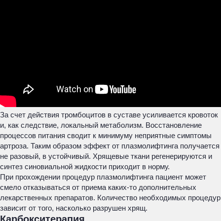
За счет действия тромбоцитов в суставе усиливается кровоток
и, как следствие, локальный метаболизм. Восстановление
процессов питания сводит к минимуму неприятные симптомы
артроза. Таким образом эффект от плазмолифтинга получается
не разовый, в устойчивый. Хрящевые ткани регенерируются и
синтез синовиальной жидкости приходит в норму.
При прохождении процедур плазмолифтинга пациент может
смело отказываться от приема каких-то дополнительных
лекарственных препаратов. Количество необходимых процедур
зависит от того, насколько разрушен хрящ.
Карбокситерапия