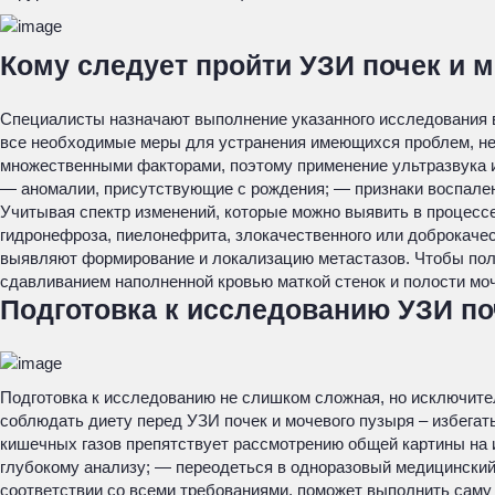
Кому следует пройти УЗИ почек и 
Специалисты назначают выполнение указанного исследования в
все необходимые меры для устранения имеющихся проблем, нео
множественными факторами, поэтому применение ультразвука и
— аномалии, присутствующие с рождения; — признаки воспален
Учитывая спектр изменений, которые можно выявить в процесс
гидронефроза, пиелонефрита, злокачественного или доброкачес
выявляют формирование и локализацию метастазов. Чтобы пол
сдавливанием наполненной кровью маткой стенок и полости моч
Подготовка к исследованию УЗИ по
Подготовка к исследованию не слишком сложная, но исключите
соблюдать диету перед УЗИ почек и мочевого пузыря – избегать
кишечных газов препятствует рассмотрению общей картины на 
глубокому анализу; — переодеться в одноразовый медицинский
соответствии со всеми требованиями, поможет выполнить саму