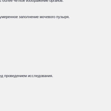
ь более четкое изображение органов.
умеренное заполнение мочевого пузыря.
ред проведением исследования.