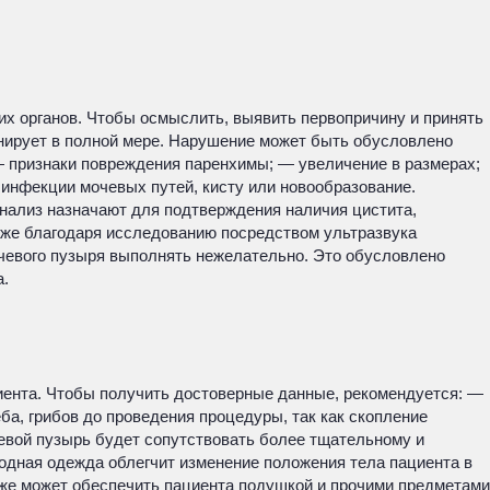
их органов. Чтобы осмыслить, выявить первопричину и принять
нирует в полной мере. Нарушение может быть обусловлено
 признаки повреждения паренхимы; — увеличение в размерах;
 инфекции мочевых путей, кисту или новообразование.
нализ назначают для подтверждения наличия цистита,
акже благодаря исследованию посредством ультразвука
чевого пузыря выполнять нежелательно. Это обусловлено
а.
иента. Чтобы получить достоверные данные, рекомендуется: —
ба, грибов до проведения процедуры, так как скопление
евой пузырь будет сопутствовать более тщательному и
дная одежда облегчит изменение положения тела пациента в
кже может обеспечить пациента подушкой и прочими предметами