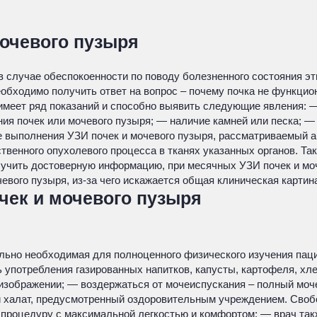
мочевого пузыря
 случае обеспокоенности по поводу болезненного состояния эт
бходимо получить ответ на вопрос – почему почка не функцио
меет ряд показаний и способно выявить следующие явления: —
ия почек или мочевого пузыря; — наличие камней или песка; —
е выполнения УЗИ почек и мочевого пузыря, рассматриваемый а
твенного опухолевого процесса в тканях указанных органов. Т
учить достоверную информацию, при месячных УЗИ почек и мо
евого пузыря, из-за чего искажается общая клиническая картин
чек и мочевого пузыря
льно необходимая для полноценного физического изучения пац
 употребления газированных напитков, капусты, картофеля, хле
изображении; — воздержаться от мочеиспускания – полный моч
 халат, предусмотренный оздоровительным учреждением. Свобо
 процедуру с максимальной легкостью и комфортом; — врач та