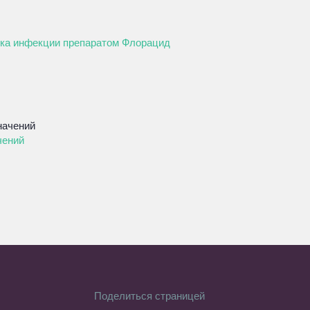
ика инфекции препаратом Флорацид
чений
Поделиться страницей