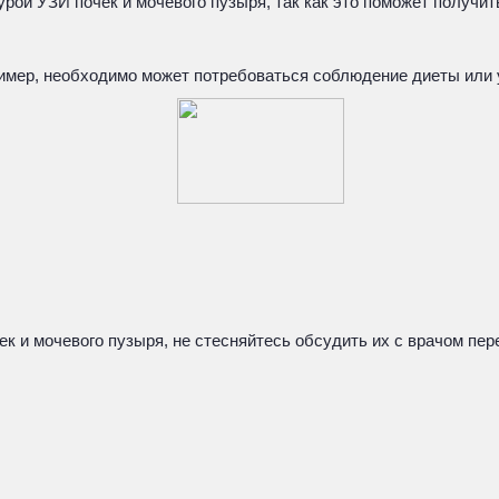
рой УЗИ почек и мочевого пузыря, так как это поможет получит
ример, необходимо может потребоваться соблюдение диеты или 
к и мочевого пузыря, не стесняйтесь обсудить их с врачом пе