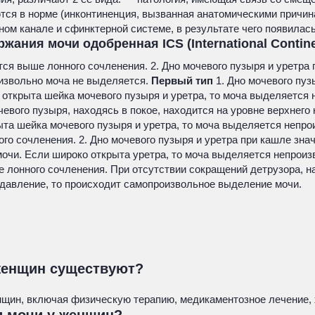
ся в норме (инконтиненция, вызванная анатомическими причина
ом канале и сфинктерной системе, в результате чего появилас
ния мочи одобренная ICS (International Contine
ится выше лонного сочленения. 2. Дно мочевого пузыря и уретр
оизвольно моча не выделяется.
Первый тип
1. Дно мочевого пуз
и открыта шейка мочевого пузыря и уретра, то моча выделяется
чевого пузыря, находясь в покое, находится на уровне верхнего 
та шейка мочевого пузыря и уретра, то моча выделяется непро
ного сочленения. 2. Дно мочевого пузыря и уретра при кашле зн
и. Если широко открыта уретра, то моча выделяется непроиз
е лонного сочленения. При отсутствии сокращений детрузора, н
давление, то происходит самопроизвольное выделение мочи.
женщин существуют?
щин, включая физическую терапию, медикаментозное лечение, 