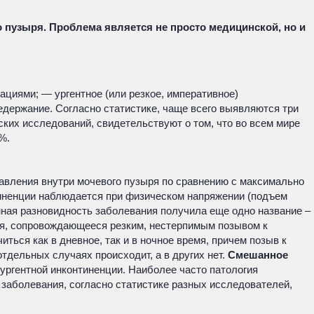
 пузыря. Проблема является не просто медицинской, но и
циями; — ургентное (или резкое, императивное)
держание. Согласно статистике, чаще всего выявляются три
ских исследований, свидетельствуют о том, что во всем мире
%.
вления внутри мочевого пузыря по сравнению с максимально
тиненции наблюдается при физическом напряжении (подъем
анная разновидность заболевания получила еще одно название –
ря, сопровождающееся резким, нестерпимым позывом к
ся как в дневное, так и в ночное время, причем позыв к
тдельных случаях происходит, а в других нет.
Смешанное
 ургентной инконтиненции. Наиболее часто патология
заболевания, согласно статистике разных исследователей,