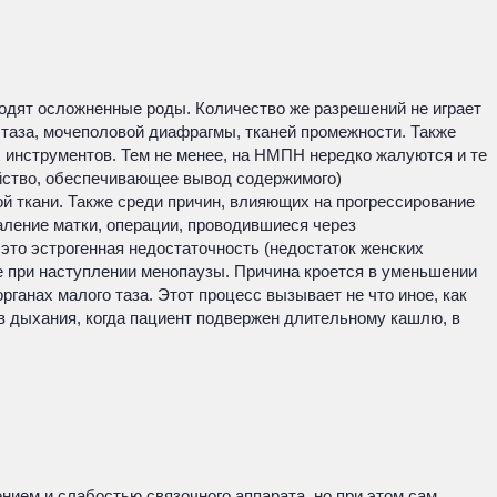
водят осложненные роды. Количество же разрешений не играет
таза, мочеполовой диафрагмы, тканей промежности. Также
 инструментов. Тем не менее, на НМПН нередко жалуются и те
ойство, обеспечивающее вывод содержимого)
й ткани. Также среди причин, влияющих на прогрессирование
аление матки, операции, проводившиеся через
это эстрогенная недостаточность (недостаток женских
е при наступлении менопаузы. Причина кроется в уменьшении
рганах малого таза. Этот процесс вызывает не что иное, как
в дыхания, когда пациент подвержен длительному кашлю, в
нием и слабостью связочного аппарата, но при этом сам