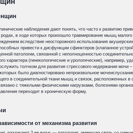
нщин
енщин
линические наблюдения дают понять, что часто к развитию при
 родах, в ходе которых произошло травмирование мышц малого 
еждением вследствие неосторожного использования акушерских
 способных привести к дисфункции сфинктеров (клапанное устр
денной патологии, связанной с неполноценностью соединительно
о характера (гинекологические и урологические), например, уд
служить толчком для развития стрессового недержания мочи – 
у которых было диагностировано непроизвольное мочеиспускани
ющего в соединительной ткани мышц и связок, расположенных в о
связано с тяжелыми физическими нагрузками, болезнями органо
авления переходит в хроническую форму.
чи
зависимости от механизма развития
ия, различают 2 ее вида: — патология, имеющая связь со смеще