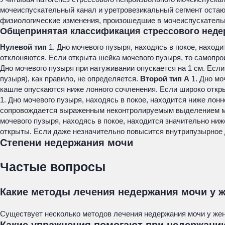
мочеиспускательный канал и уретровезикальный сегмент остают
физиологические изменения, произошедшие в мочеиспускательн
Общепринятая классификация стрессового недержа
Нулевой тип
1. Дно мочевого пузыря, находясь в покое, наход
отклоняются. Если открыта шейка мочевого пузыря, то самопр
Дно мочевого пузыря при натуживании опускается на 1 см. Есл
пузыря), как правило, не определяется.
Второй тип А
1. Дно мо
кашле опускаются ниже лонного сочленения. Если широко откры
1. Дно мочевого пузыря, находясь в покое, находится ниже лон
сопровождается выраженным неконтролируемым выделением моч
мочевого пузыря, находясь в покое, находится значительно ниж
открыты. Если даже незначительно повысится внутрипузырное 
Степени недержания мочи
Частые вопросы
Какие методы лечения недержания мочи у 
Существует несколько методов лечения недержания мочи у жен