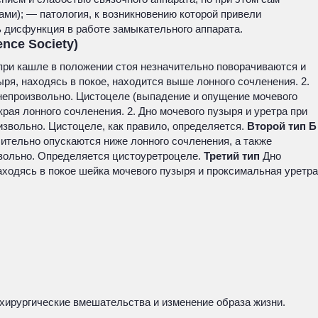
ми); — патология, к возникновению которой привели
ь дисфункция в работе замыкательного аппарата.
nce Society)
а при кашле в положении стоя незначительно поворачиваются и
ыря, находясь в покое, находится выше лонного сочленения. 2.
 непроизвольно. Цистоцеле (выпадение и опущение мочевого
края лонного сочленения. 2. Дно мочевого пузыря и уретра при
извольно. Цистоцеле, как правило, определяется.
Второй тип Б
ачительно опускаются ниже лонного сочленения, а также
вольно. Определяется цистоуретроцеле.
Третий тип
Дно
аходясь в покое шейка мочевого пузыря и проксимальная уретра
хирургические вмешательства и изменение образа жизни.