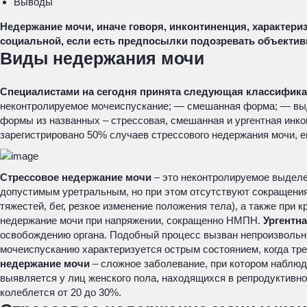
Выводы
Недержание мочи, иначе говоря, инконтиненция, характер
социальной, если есть предпосылки подозревать объекти
Виды недержания мочи
Специалистами на сегодня принята следующая классифика
неконтролируемое мочеиспускание; — смешанная форма; — выде
формы из названных – стрессовая, смешанная и ургентная инко
зарегистрировано 50% случаев стрессового недержания мочи, 
Стрессовое недержание мочи
– это неконтролируемое выделе
допустимым уретральным, но при этом отсутствуют сокращени
тяжестей, бег, резкое изменение положения тела), а также при
недержание мочи при напряжении, сокращенно НМПН.
Ургентн
освобождению органа. Подобный процесс вызван непроизвольным
мочеиспусканию характеризуется острым состоянием, когда треб
недержание мочи
– сложное заболевание, при котором наблюда
выявляется у лиц женского пола, находящихся в репродуктивно
колеблется от 20 до 30%.