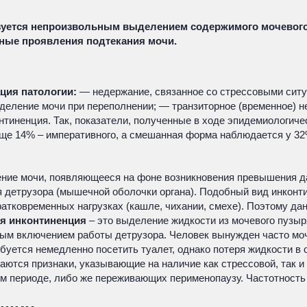
изуется непроизвольным выделением содержимого мочевого
вные проявления подтекания мочи.
ция патологии:
— недержание, связанное со стрессовыми ситуа
ление мочи при переполнении; — транзиторное (временное) не
нтиненция. Так, показатели, полученные в ходе эпидемиологиче
еще 14% – императивного, а смешанная форма наблюдается у 32
ние мочи, появляющееся на фоне возникновения превышения да
я детрузора (мышечной оболочки органа). Подобный вид инкон
 кратковременных нагрузках (кашле, чихании, смехе). Поэтому д
ая инконтиненция
– это выделение жидкости из мочевого пузы
 включением работы детрузора. Человек вынужден часто мочить
уется немедленно посетить туалет, однако потеря жидкости в о
ются признаки, указывающие на наличие как стрессовой, так и
м периоде, либо же переживающих перименопаузу. Частотность 