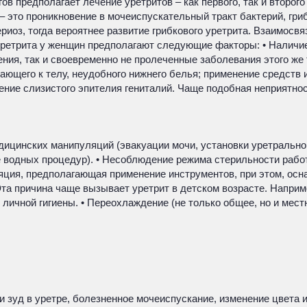
в предполагает лечение уретритов – как первого, так и второг
 это проникновение в мочеиспускательный тракт бактерий, гри
риоз, тогда вероятнее развитие грибкового уретрита. Взаимосв
ретрита у женщин предполагают следующие факторы: • Наличие
ния, так и своевременно не пролеченные заболевания этого же
ающего к телу, неудобного нижнего белья; применение средств 
ение слизистого эпителия гениталий. Чаще подобная неприятно
дицинских манипуляций (эвакуации мочи, установки уретральног
е водных процедур). • Несоблюдение режима стерильности раб
яция, предполагающая применение инструментов, при этом, осн
та причина чаще вызывает уретрит в детском возрасте. Наприме
 личной гигиены. • Переохлаждение (не только общее, но и мест
 зуд в уретре, болезненное мочеиспускание, изменение цвета и