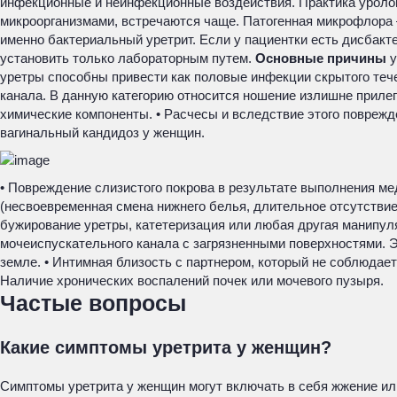
инфекционные и неинфекционные воздействия. Практика уролого
микроорганизмами, встречаются чаще. Патогенная микрофлора –
именно бактериальный уретрит. Если у пациентки есть дисбакте
установить только лабораторным путем.
Основные причины
у
уретры способны привести как половые инфекции скрытого тече
канала. В данную категорию относится ношение излишне прилег
химические компоненты. • Расчесы и вследствие этого поврежд
вагинальный кандидоз у женщин.
• Повреждение слизистого покрова в результате выполнения ме
(несвоевременная смена нижнего белья, длительное отсутстви
бужирование уретры, катетеризация или любая другая манипул
мочеиспускательного канала с загрязненными поверхностями. Э
земле. • Интимная близость с партнером, который не соблюдает
Наличие хронических воспалений почек или мочевого пузыря.
Частые вопросы
Какие симптомы уретрита у женщин?
Симптомы уретрита у женщин могут включать в себя жжение или