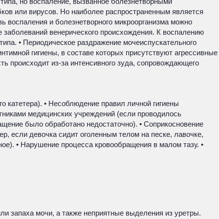
о типа, но воспаление, вызванное болезнетворными
бков или вирусов. Но наиболее распространенным является
язь воспаления и болезнетворного микроорганизма можно
 заболеваний венерического происхождения. К воспалению
 типа. • Периодическое раздражение мочеиспускательного
интимной гигиены, в составе которых присутствуют агрессивные
сть происходит из-за интенсивного зуда, сопровождающего
о катетера). • Несоблюдение правил личной гигиены
отниками медицинских учреждений (если проводилось
ащение было обработано недостаточно). • Соприкосновение
р, если девочка сидит оголенным телом на песке, лавочке,
ное). • Нарушение процесса кровообращения в малом тазу. •
ли запаха мочи, а также неприятные выделения из уретры.