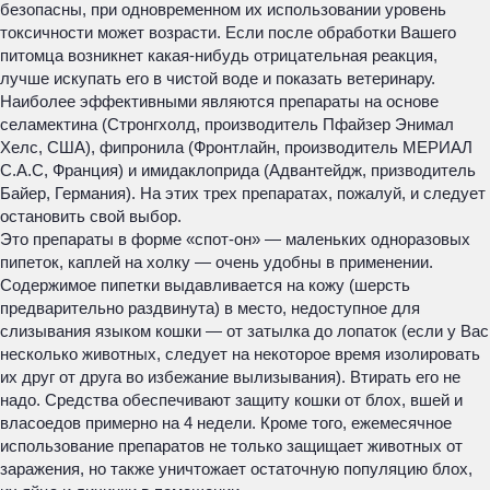
безопасны, при одновременном их использовании уровень
токсичности может возрасти. Если после обработки Вашего
питомца возникнет какая-нибудь отрицательная реакция,
лучше искупать его в чистой воде и показать ветеринару.
Наиболее эффективными являются препараты на основе
селамектина (Стронгхолд, производитель Пфайзер Энимал
Хелс, США), фипронила (Фронтлайн, производитель МЕРИАЛ
С.А.С, Франция) и имидаклоприда (Адвантейдж, призводитель
Байер, Германия). На этих трех препаратах, пожалуй, и следует
остановить свой выбор.
Это препараты в форме «спот-он» — маленьких одноразовых
пипеток, каплей на холку — очень удобны в применении.
Содержимое пипетки выдавливается на кожу (шерсть
предварительно раздвинута) в место, недоступное для
слизывания языком кошки — от затылка до лопаток (если у Вас
несколько животных, следует на некоторое время изолировать
их друг от друга во избежание вылизывания). Втирать его не
надо. Средства обеспечивают защиту кошки от блох, вшей и
власоедов примерно на 4 недели. Кроме того, ежемесячное
использование препаратов не только защищает животных от
заражения, но также уничтожает остаточную популяцию блох,