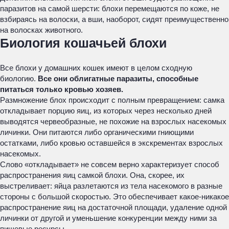
паразитов на самой шерсти: блохи перемещаются по коже, не
взбираясь на волоски, а вши, наоборот, сидят преимущественно
на волосках животного.
Биология кошачьей блохи
Все блохи у домашних кошек имеют в целом сходную
биологию.
Все они облигатные паразиты, способные
питаться только кровью хозяев.
Размножение блох происходит с полным превращением: самка
откладывает порцию яиц, из которых через несколько дней
выводятся червеобразные, не похожие на взрослых насекомых
личинки. Они питаются либо органическими гниющими
остатками, либо кровью оставшейся в экскрементах взрослых
насекомых.
Слово «откладывает» не совсем верно характеризует способ
распространения яиц самкой блохи. Она, скорее, их
выстреливает: яйца разлетаются из тела насекомого в разные
стороны с большой скоростью. Это обеспечивает какое-никакое
распространение яиц на достаточной площади, удаление одной
личинки от другой и уменьшение конкуренции между ними за
пищевые ресурсы.