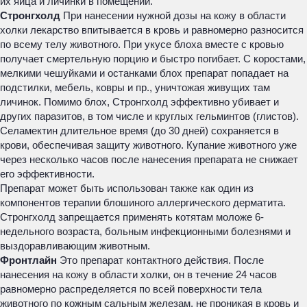
их яйца и личинки в помещении.
Стронгхолд
При нанесении нужной дозы на кожу в области
холки лекарство впитывается в кровь и равномерно разносится
по всему телу животного. При укусе блоха вместе с кровью
получает смертельную порцию и быстро погибает. С коростами,
мелкими чешуйками и останками блох препарат попадает на
подстилки, мебель, ковры и пр., уничтожая живущих там
личинок. Помимо блох, Стронгхолд эффективно убивает и
других паразитов, в том числе и круглых гельминтов (глистов).
Селамектин длительное время (до 30 дней) сохраняется в
крови, обеспечивая защиту животного. Купание животного уже
через несколько часов после нанесения препарата не снижает
его эффективности.
Препарат может быть использован также как один из
компонентов терапии блошиного аллергического дерматита.
Стронгхолд запрещается применять котятам моложе 6-
недельного возраста, больным инфекционными болезнями и
выздоравливающим животным.
Фронтлайн
Это препарат контактного действия. После
нанесения на кожу в области холки, он в течение 24 часов
равномерно распределяется по всей поверхности тела
животного по кожным сальным железам, не проникая в кровь и