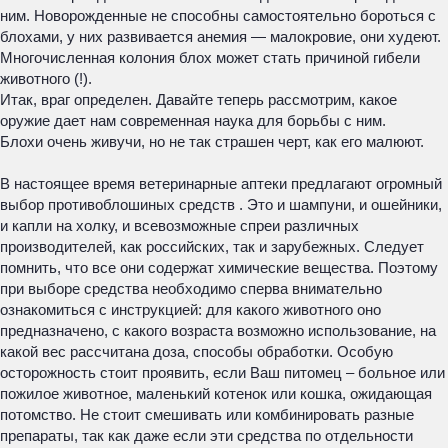
ним. Новорожденные не способны самостоятельно бороться с
блохами, у них развивается анемия — малокровие, они худеют.
Многочисленная колония блох может стать причиной гибели
животного (!).
Итак, враг определен. Давайте теперь рассмотрим, какое
оружие дает нам современная наука для борьбы с ним.
Блохи очень живучи, но не так страшен черт, как его малюют.
В настоящее время ветеринарные аптеки предлагают огромный
выбор противоблошиных средств . Это и шампуни, и ошейники,
и капли на холку, и всевозможные спреи различных
производителей, как российских, так и зарубежных. Следует
помнить, что все они содержат химические вещества. Поэтому
при выборе средства необходимо сперва внимательно
ознакомиться с инструкцией: для какого животного оно
предназначено, с какого возраста возможно использование, на
какой вес рассчитана доза, способы обработки. Особую
осторожность стоит проявить, если Ваш питомец – больное или
пожилое животное, маленький котенок или кошка, ожидающая
потомство. Не стоит смешивать или комбинировать разные
препараты, так как даже если эти средства по отдельности