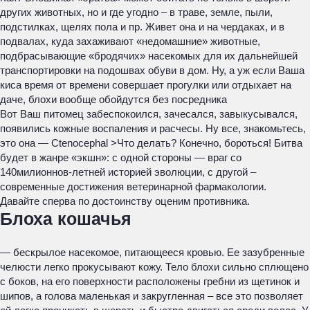
других животных, но и где угодно – в траве, земле, пыли,
подстилках, щелях пола и пр. Живет она и на чердаках, и в
подвалах, куда захаживают «недомашние» животные,
подбрасывающие «бродячих» насекомых для их дальнейшей
транспортировки на подошвах обуви в дом. Ну, а уж если Ваша
киса время от времени совершает прогулки или отдыхает на
даче, блохи вообще обойдутся без посредника
Вот Ваш питомец забеспокоился, зачесался, завыкусывался,
появились кожные воспаления и расчесы. Ну все, знакомьтесь,
это она — Ctenoceрhal >Что делать? Конечно, бороться! Битва
будет в жанре «экшн»: с одной стороны — враг со
140милионнов-летней историей эволюции, с другой –
современные достижения ветеринарной фармакологии.
Давайте сперва по достоинству оценим противника.
Блоха кошачья
— бескрылое насекомое, питающееся кровью. Ее зазубренные
челюсти легко прокусывают кожу. Тело блохи сильно сплющено
с боков, на его поверхности расположены гребни из щетинок и
шипов, а голова маленькая и закругленная – все это позволяет