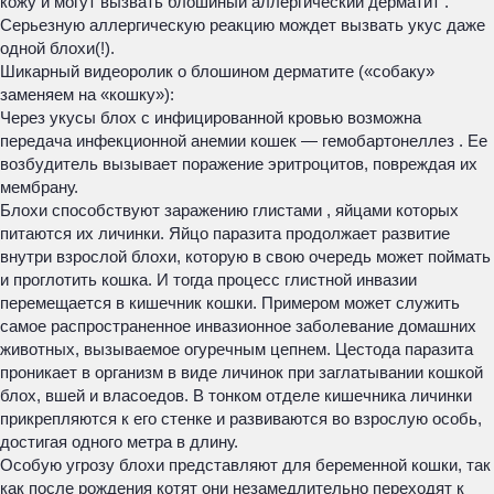
кожу и могут вызвать
блошиный аллергический дерматит
.
Серьезную аллергическую реакцию мождет вызвать укус даже
одной блохи(!).
Шикарный видеоролик о блошином дерматите («собаку»
заменяем на «кошку»):
Через укусы блох с инфицированной кровью возможна
передача инфекционной анемии кошек —
гемобартонеллез
. Ее
возбудитель вызывает поражение эритроцитов, повреждая их
мембрану.
Блохи способствуют
заражению глистами
, яйцами которых
питаются их личинки. Яйцо паразита продолжает развитие
внутри взрослой блохи, которую в свою очередь может поймать
и проглотить кошка. И тогда процесс глистной инвазии
перемещается в кишечник кошки. Примером может служить
самое распространенное инвазионное заболевание домашних
животных, вызываемое огуречным цепнем. Цестода паразита
проникает в организм в виде личинок при заглатывании кошкой
блох, вшей и власоедов. В тонком отделе кишечника личинки
прикрепляются к его стенке и развиваются во взрослую особь,
достигая одного метра в длину.
Особую угрозу блохи представляют для беременной кошки, так
как после рождения котят они незамедлительно переходят к