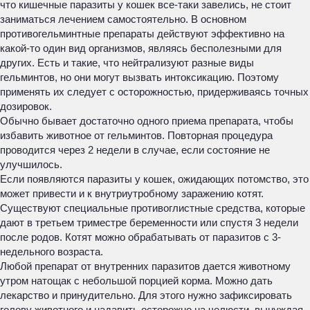
что кишечные паразиты у кошек все-таки завелись, не стоит
заниматься лечением самостоятельно. В основном
противогельминтные препараты действуют эффективно на
какой-то один вид организмов, являясь бесполезными для
других. Есть и такие, что нейтрализуют разные виды
гельминтов, но они могут вызвать интоксикацию. Поэтому
применять их следует с осторожностью, придерживаясь точных
дозировок.
Обычно бывает достаточно одного приема препарата, чтобы
избавить животное от гельминтов. Повторная процедура
проводится через 2 недели в случае, если состояние не
улучшилось.
Если появляются паразиты у кошек, ожидающих потомство, это
может привести и к внутриутробному заражению котят.
Существуют специальные противоглистные средства, которые
дают в третьем триместре беременности или спустя 3 недели
после родов. Котят можно обрабатывать от паразитов с 3-
недельного возраста.
Любой препарат от внутренних паразитов дается животному
утром натощак с небольшой порцией корма. Можно дать
лекарство и принудительно. Для этого нужно зафиксировать
голову животного и надавить осторожно на челюсти, вынуждая