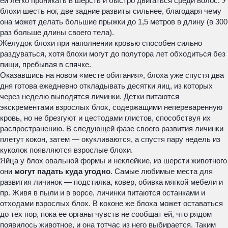
ей легко проникать в шерсть и быстро двигаться среди волос. У
блохи шесть ног, две задние развиты сильнее, благодаря чему
она может делать большие прыжки до 1,5 метров в длину (в 300
раз больше длины своего тела).
Желудок блохи при наполнении кровью способен сильно
раздуваться, хотя блохи могут до полутора лет обходиться без
пищи, пребывая в спячке.
Оказавшись на новом «месте обитания», блоха уже спустя два
дня готова ежедневно откладывать десятки яиц, из которых
через неделю выводятся личинки. Детки питаются
экскрементами взрослых блох, содержащими непереваренную
кровь, но не брезгуют и цестодами глистов, способствуя их
распространению. В следующей фазе своего развития личинки
плетут кокон, затем — окукливаются, а спустя пару недель из
куколок появляются взрослые блохи.
Яйца у блох овальной формы и неклейкие, из шерсти животного
они
могут падать куда угодно
. Самые любимые места для
развития личинок — подстилка, ковер, обивка мягкой мебели и
пр. Живя в пыли и в ворсе, личинки питаются останками и
отходами взрослых блох. В коконе же блоха может оставаться
до тех пор, пока ее органы чувств не сообщат ей, что рядом
появилось животное, и она тотчас из него выбирается. Таким