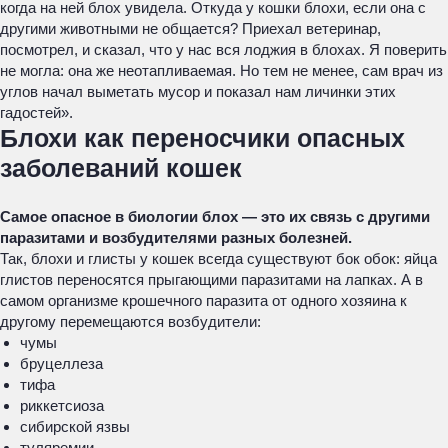
когда на ней блох увидела. Откуда у кошки блохи, если она с
другими животными не общается? Приехал ветеринар,
посмотрел, и сказал, что у нас вся лоджия в блохах. Я поверить
не могла: она же неотапливаемая. Но тем не менее, сам врач из
углов начал выметать мусор и показал нам личинки этих
гадостей».
Блохи как переносчики опасных
заболеваний кошек
Самое опасное в биологии блох — это их связь с другими
паразитами и возбудителями разных болезней.
Так, блохи и глисты у кошек всегда существуют бок обок: яйца
глистов переносятся прыгающими паразитами на лапках. А в
самом организме крошечного паразита от одного хозяина к
другому перемещаются возбудители:
чумы
бруцеллеза
тифа
риккетсиоза
сибирской язвы
туляремии