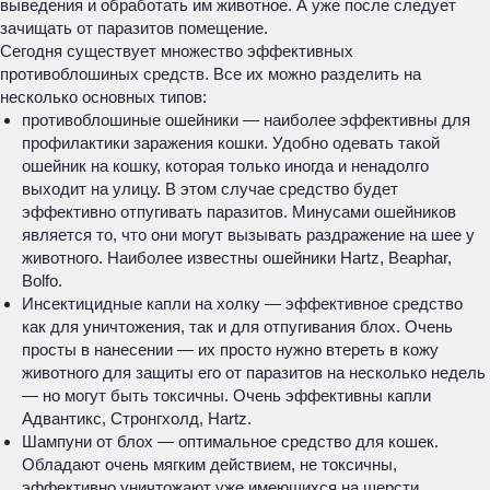
выведения и обработать им животное. А уже после следует
зачищать от паразитов помещение.
Сегодня существует множество эффективных
противоблошиных средств. Все их можно разделить на
несколько основных типов:
противоблошиные ошейники — наиболее эффективны для
профилактики заражения кошки. Удобно одевать такой
ошейник на кошку, которая только иногда и ненадолго
выходит на улицу. В этом случае средство будет
эффективно отпугивать паразитов. Минусами ошейников
является то, что они могут вызывать раздражение на шее у
животного. Наиболее известны ошейники Hartz, Beaphar,
Bolfo.
Инсектицидные капли на холку — эффективное средство
как для уничтожения, так и для отпугивания блох. Очень
просты в нанесении — их просто нужно втереть в кожу
животного для защиты его от паразитов на несколько недель
— но могут быть токсичны. Очень эффективны капли
Адвантикс, Стронгхолд, Hartz.
Шампуни от блох — оптимальное средство для кошек.
Обладают очень мягким действием, не токсичны,
эффективно уничтожают уже имеющихся на шерсти