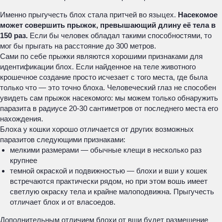
Именно прыгучесть блох стала притчей во языцех.
Насекомое
может совершить прыжок, превышающий длину её тела в
150 раз.
Если бы человек обладал такими способностями, то
мог бы прыгать на расстояние до 300 метров.
Сами по себе прыжки являются хорошими признаками для
идентификации блох. Если найденное на теле животного
крошечное создание просто исчезает с того места, где была
только что — это точно блоха. Человеческий глаз не способен
увидеть сам прыжок насекомого: мы можем только обнаружить
паразита в радиусе 20-30 сантиметров от последнего места его
нахождения.
Блоха у кошки хорошо отличается от других возможных
паразитов следующими признаками:
мелкими размерами — обычные клещи в несколько раз
крупнее
темной окраской и подвижностью — блохи и вши у кошек
встречаются практически рядом, но при этом вошь имеет
светлую окраску тела и крайне малоподвижна. Прыгучесть
отличает блох и от власоедов.
Дополнительным отличием блохи от вши будет размещение