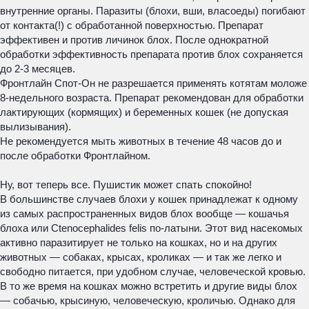
внутренние органы. Паразиты (блохи, вши, власоеды) погибают
от контакта(!) с обработанной поверхностью. Препарат
эффективен и против личинок блох. После однократной
обработки эффективность препарата против блох сохраняется
до 2-3 месяцев.
Фронтлайн Спот-Он не разрешается применять котятам моложе
8-недельного возраста. Препарат рекомендован для обработки
лактирующих (кормящих) и беременных кошек (не допуская
вылизывания).
Не рекомендуется мыть животных в течение 48 часов до и
после обработки Фронтлайном.
Ну, вот теперь все. Пушистик может спать спокойно!
В большинстве случаев блохи у кошек принадлежат к одному
из самых распространенных видов блох вообще — кошачья
блоха или Ctenocephalides felis по-латыни. Этот вид насекомых
активно паразитирует не только на кошках, но и на других
животных — собаках, крысах, кроликах — и так же легко и
свободно питается, при удобном случае, человеческой кровью.
В то же время на кошках можно встретить и другие виды блох
— собачью, крысиную, человеческую, кроличью. Однако для