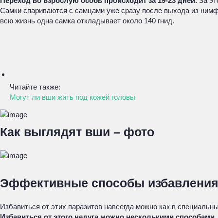
Переход во взрослую особь происходит за 19-23 дней.
За эт
Самки спариваются с самцами уже сразу после выхода из нимфы
всю жизнь одна самка откладывает около 140 гнид.
Читайте также:
Могут ли вши жить под кожей головы
Как выглядят вши – фото
Эффективные способы избавлени
Избавиться от этих паразитов навсегда можно как в специальны
Избавиться от этого недуга можно несколькими способами.