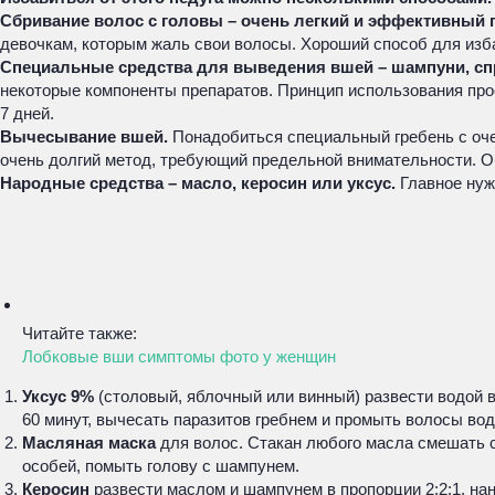
Сбривание волос с головы – очень легкий и эффективный 
девочкам, которым жаль свои волосы. Хороший способ для изб
Специальные средства для выведения вшей – шампуни, спр
некоторые компоненты препаратов. Принцип использования прост
7 дней.
Вычесывание вшей.
Понадобиться специальный гребень с оче
очень долгий метод, требующий предельной внимательности. О
Народные средства – масло, керосин или уксус.
Главное нуж
Читайте также:
Лобковые вши симптомы фото у женщин
Уксус 9%
(столовый, яблочный или винный) развести водой 
60 минут, вычесать паразитов гребнем и промыть волосы вод
Масляная маска
для волос. Стакан любого масла смешать со
особей, помыть голову с шампунем.
Керосин
развести маслом и шампунем в пропорции 2:2:1, нан