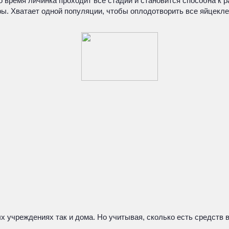
о время личинка проходит все стадии и становится способна к 
. Хватает одной популяции, чтобы оплодотворить все яйцеклетк
я
х учреждениях так и дома. Но учитывая, сколько есть средств 