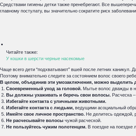
Средствами гигиены детки также пренебрегают. Все вышеперечи
главному постулату, вы значительно сократите риск заболеван
Читайте также:
У кошки в шерсти черные насекомые
Чаще всего дети “подхватывают” вшей после летних каникул. Д
Поэтому внимательно следите за состоянием волос своего реб
В целом, объединив эти умозаключения, можно выделить д
Своевременный уход за головой.
Мытье волос дважды в н
Вы должны ухаживать и беречь свои волосы.
Расческа –
Избегайте контакта с уличными животными.
Избегайте контакта с людьми,
ведущими асоциальный образ
Имейте свое личное пространство.
Не делитесь одеждой, р
Не расчесывайте волосы
чужой расческой.
Не пользуйтесь чужим полотенцем.
В поездке на поездке 