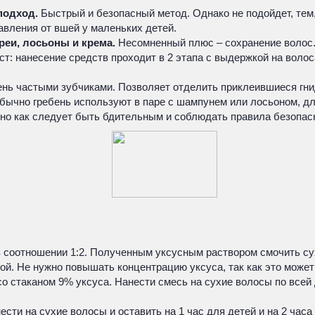
подход.
Быстрый и безопасный метод. Однако не подойдет, тем,
авления от вшей у маленьких детей.
еи, лосьоны и крема.
Несомненный плюс – сохранение волос. 
: нанесение средств проходит в 2 этапа с выдержкой на волоса
нь частыми зубчиками. Позволяет отделить приклеившиеся гнид
бычно гребень используют в паре с шампунем или лосьоном, д
но как следует быть бдительным и соблюдать правила безопас
в соотношении 1:2. Полученным уксусным раствором смочить су
ой. Не нужно повышать концентрацию уксуса, так как это может 
 стаканом 9% уксуса. Нанести смесь на сухие волосы по всей д
ести на сухие волосы и оставить на 1 час для детей и на 2 ча