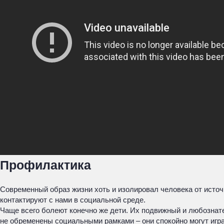
Профилактика
Современный образ жизни хоть и изолировал человека от источ
контактируют с нами в социальной среде.
Чаще всего болеют конечно же дети. Их подвижный и любознате
не обременены социальными рамками – они спокойно могут игра