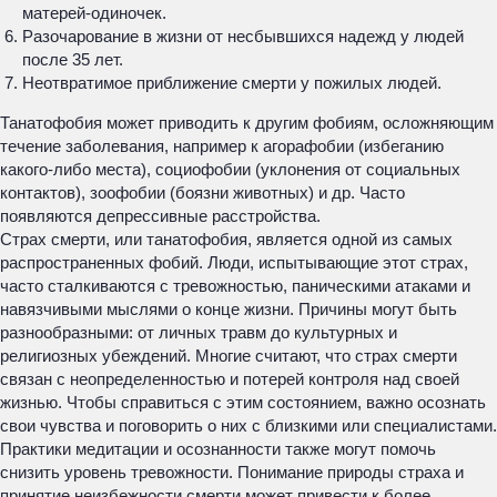
матерей-одиночек.
Разочарование в жизни от несбывшихся надежд у людей
после 35 лет.
Неотвратимое приближение смерти у пожилых людей.
Танатофобия может приводить к другим фобиям, осложняющим
течение заболевания, например к агорафобии (избеганию
какого-либо места), социофобии (уклонения от социальных
контактов), зоофобии (боязни животных) и др. Часто
появляются депрессивные расстройства.
Страх смерти, или танатофобия, является одной из самых
распространенных фобий. Люди, испытывающие этот страх,
часто сталкиваются с тревожностью, паническими атаками и
навязчивыми мыслями о конце жизни. Причины могут быть
разнообразными: от личных травм до культурных и
религиозных убеждений. Многие считают, что страх смерти
связан с неопределенностью и потерей контроля над своей
жизнью. Чтобы справиться с этим состоянием, важно осознать
свои чувства и поговорить о них с близкими или специалистами.
Практики медитации и осознанности также могут помочь
снизить уровень тревожности. Понимание природы страха и
принятие неизбежности смерти может привести к более