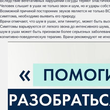
Вследствие вегетативных нарушений сосуды теряют эластичност
Человек слышит в ушах не только звон и шум, но и удары собс
Возможной причиной посторонних звуков является не только ВС
симптома, необходимо выявить его природу.
Врачи отмечают, что шум в ушах, или тиннитус, может быть вы
Симптомы варьируются от легкого звона до интенсивного шума,
шум в ушах может быть признаком более серьезных заболевани
когнитивно-поведенческую терапию. Врачи рекомендуют не игн