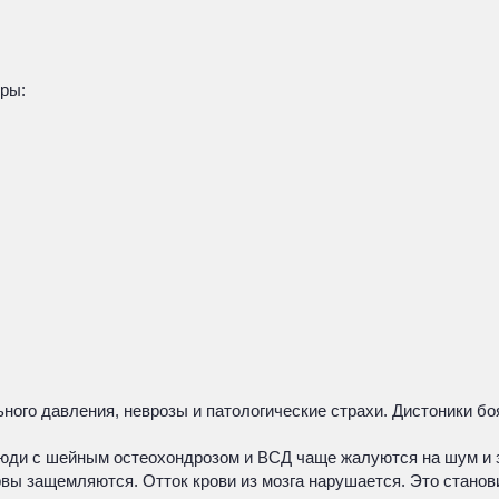
ры:
ого давления, неврозы и патологические страхи. Дистоники бо
юди с шейным остеохондрозом и ВСД чаще жалуются на шум и за
вы защемляются. Отток крови из мозга нарушается. Это станов