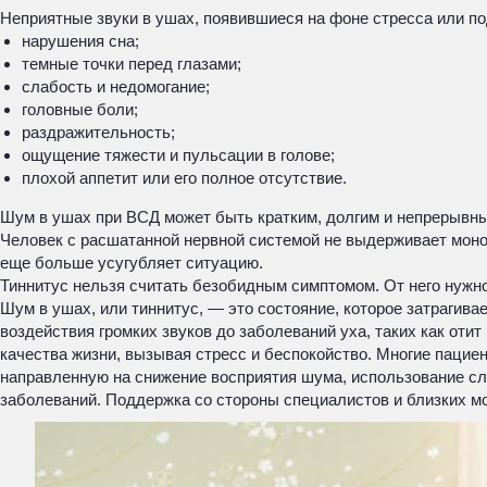
Неприятные звуки в ушах, появившиеся на фоне стресса или п
нарушения сна;
темные точки перед глазами;
слабость и недомогание;
головные боли;
раздражительность;
ощущение тяжести и пульсации в голове;
плохой аппетит или его полное отсутствие.
Шум в ушах при ВСД может быть кратким, долгим и непрерывны
Человек с расшатанной нервной системой не выдерживает моно
еще больше усугубляет ситуацию.
Тиннитус нельзя считать безобидным симптомом. От него нужн
Шум в ушах, или тиннитус, — это состояние, которое затрагива
воздействия громких звуков до заболеваний уха, таких как оти
качества жизни, вызывая стресс и беспокойство. Многие пацие
направленную на снижение восприятия шума, использование сл
заболеваний. Поддержка со стороны специалистов и близких мо