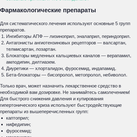
Фармакологические препараты
Для систематического лечения используют основные 5 групп
препаратов.
Ингибиторы АПФ — лизиноприл, эналаприл, периндоприл.
Антагонисты ангиотензиновых рецепторов — валсартан,
телмисартан, лозартан.
Блокаторы медленных кальциевых каналов — верапамил,
амлодипин, дилтиазем.
Диуретики — хлорталидон, фуросемид, индапамид.
Бета-блокаторы — бисопролол, метопролол, небиволол.
Только врач, может назначить лекарственное средство в
необходимой вам дозировке. Не занимайтесь самолечением!
Для быстрого снижения давления и купирования
гипертонического криза используют быстродействующие
препараты из вышеперечисленных групп:
каптоприл;
нифедипин;
фуросемид;