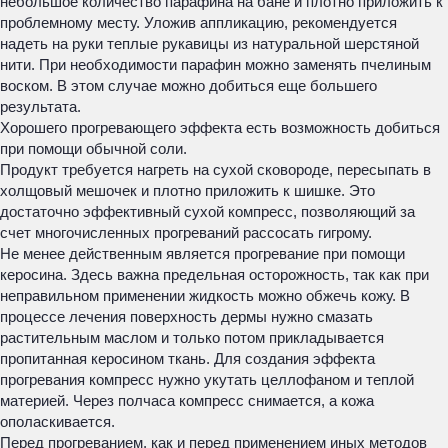
небольшое количество парафина на бане и плотно приложить к
проблемному месту. Уложив аппликацию, рекомендуется
надеть на руки теплые рукавицы из натуральной шерстяной
нити. При необходимости парафин можно заменять пчелиным
воском. В этом случае можно добиться еще большего
результата.
Хорошего прогревающего эффекта есть возможность добиться
при помощи обычной соли.
Продукт требуется нагреть на сухой сковороде, пересыпать в
холщовый мешочек и плотно приложить к шишке. Это
достаточно эффективный сухой компресс, позволяющий за
счет многочисленных прогреваний рассосать гигрому.
Не менее действенным является прогревание при помощи
керосина. Здесь важна предельная осторожность, так как при
неправильном применении жидкость можно обжечь кожу. В
процессе лечения поверхность дермы нужно смазать
растительным маслом и только потом прикладывается
пропитанная керосином ткань. Для создания эффекта
прогревания компресс нужно укутать целлофаном и теплой
материей. Через полчаса компресс снимается, а кожа
ополаскивается.
Перед прогреванием, как и перед применением иных методов