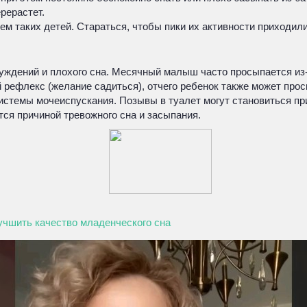
рерастет.
 таких детей. Стараться, чтобы пики их активности приходили
уждений и плохого сна. Месячный малыш часто просыпается из-з
й рефлекс (желание садиться), отчего ребенок также может про
стемы мочеиспускания. Позывы в туалет могут становиться пр
ся причиной тревожного сна и засыпания.
лучшить качество младенческого сна