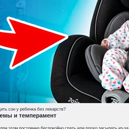
ь сон у ребенка без лекарств?
темы и темперамент
при этом постоянно беспокойно спать или плохо засыпать из-за