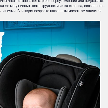
ицы часто становятся страхи, переутомление или недостаток
и же могут испытывать трудности из-за стресса, связанного с
живаниями. В каждом возрасте ключевым моментом является