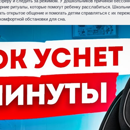
сферу и следить за режимом. У дошкольников причиной бессонн
рние ритуалы, которые помогут ребенку расслабиться. Школьник
ть открытое общение и помогать детям справляться с их пере
комфортной обстановки для сна.