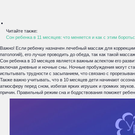
Читайте также:
Сон ребенка в 11 месяцев: что меняется и как с этим бороть
Важно! Если ребенку назначен лечебный массаж для коррекции
патологий), его лучше проводить до обеда, так как такой масс
Сон ребенка в 10 месяцев является важным аспектом его развит
включая дневные и ночные сны. Ночные пробуждения могут стат
испытывать трудности с засыпанием, что связано с прорезыван
Также важно учитывать, что в 10 месяцев дети начинают осозн
атмосферу перед сном, избегая ярких игрушек и громких звуко
причин. Правильный режим сна и бодрствования поможет ребен