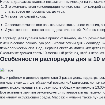
Но есть два самых главных показателя, влияющих на то, скольк
Это окончательная консолидация ночного сна, при которой з
спать, вовсе не просыпаясь, до утра.
А также тот самый кризис:
Освоение физического навыка самостоятельного стояния, а т
И умственного – навыка последовательностей. Ребенок тепе
Например, для купания мама приносит пижаму, мыло, резиновые 
Именно сейчас решающую роль играют режим дня и соблюдение ри
психологических сил. Ведь нервная система маленьких деток 
Сколько же должен спать 10-месячный ребенок
,
чтобы нервная
Особенности распорядка дня в 10 
Если ребенок в дневное время спит 2 раза в день, педиатры рек
оптимальным для детей данной возрастной категории, но при с
днем, можно укладывать сразу после обеда – примерно в 13.00-
Все активные занятия рекомендуется планировать на первую по
познанием окружающей среды. Массаж и купание также лучше п