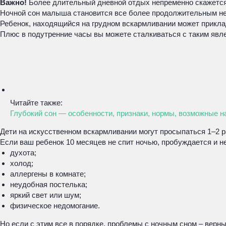
Важно!
Более длительный дневной отдых непременно скажется о
Ночной сон малыша становится все более продолжительным не 
Ребенок, находящийся на грудном вскармливании может приклад
Плюс в подутренние часы вы можете сталкиваться с таким явлени
Читайте также:
Глубокий сон — особенности, признаки, нормы, возможные 
Дети на искусственном вскармливании могут просыпаться 1–2 р
Если ваш ребенок 10 месяцев не спит ночью, пробуждается и не
духота;
холод;
аллергены в комнате;
неудобная постелька;
яркий свет или шум;
физическое недомогание.
Но если с этим все в порядке, проблемы с ночным сном – верны