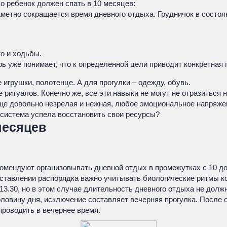
о ребенок должен спать в 10 месяцев:
аметно сокращается время дневного отдыха. Грудничок в состоян
о и ходьбы.
рь уже понимает, что к определенной цели приводит конкретная
игрушки, полотенце. А для прогулки – одежду, обувь.
туалов. Конечно же, все эти навыки не могут не отразиться на
еще довольно незрелая и нежная, любое эмоциональное напряже
 система успела восстановить свои ресурсы?
месяцев
омендуют организовывать дневной отдых в промежутках с 10 до 1
оставлении распорядка важно учитывать биологические ритмы к
13.30, но в этом случае длительность дневного отдыха не долж
ловину дня, исключение составляет вечерняя прогулка. После 
роводить в вечернее время.