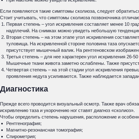
Если появляются такие симптомы сколиоза, следует обратитьс
Стоит учитывать, что симптомы сколиоза позвоночника отличаю
Первая степень – угол искривления составляет менее 10 гра
надплечий. На снимках можно увидеть небольшую тенденцию
Вторая степень – на этом этапе угол искривления составляе
туловища. На искривленной стороне половина таза опускает
присутствует мышечный валик. На рентгеновском изображен
Третья степень – для нее характерен угол искривления 26-5
Мышечные ткани живота заметно ослаблены. Также присутств
Четвертая степень – на этой стадии угол искривления прев
проявления недуга усиливаются. Также наблюдается западан
Диагностика
Прежде всего проводится визуальный осмотр. Также врач обяза
искривлению таза и укорочению ног ставят диагноз «сколиоз».
Чтобы определить степень нарушения, расположение и особенно
Рентгенография;
Магнитно-резонансная томография;
Спирометрия;