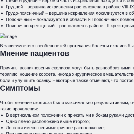
Шейно-грудной – верхняя часть искривления находится в обла
Грудной – вершина искривления расположена в районе VIII-IX
Грудо-поясничный – вершина искривления локализуется в обл
Поясничный – локализуется в области I-II поясничных позвон
Пояснично-крестцовый – расположен в районе I-II крестцовых
В зависимости от особенностей протекания болезни сколиоз б
Мнение пациентов
Причины возникновения сколиоза могут быть разнообразными: 
терапию, ношение корсета, иногда хирургическое вмешательст
боли и улучшить осанку. Некоторые также отмечают, что посто
Симптомы
Чтобы лечение сколиоза было максимально результативным, оч
такие проявления:
В вертикальном положении с прижатыми к бокам руками дист
Одно плечо расположено выше второго;
Лопатки имеют несимметричное расположение;
При наклоне можно увидеть искривление.