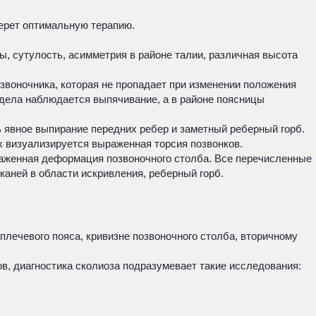
берет оптимальную терапию.
ы, сутулость, асимметрия в районе талии, различная высота
озвоночника, которая не пропадает при изменении положения
тдела наблюдается выпячивание, а в районе поясницы
ь явное выпирание передних ребер и заметный реберный горб.
х визуализируется выраженная торсия позвонков.
ыраженная деформация позвоночного столба. Все перечисленные
аней в области искривления, реберный горб.
плечевого пояса, кривизне позвоночного столба, вторичному
в, диагностика сколиоза подразумевает такие исследования: