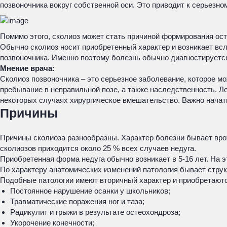
позвоночника вокруг собственной оси. Это приводит к серьезн
Помимо этого, сколиоз может стать причиной формирования ост
Обычно сколиоз носит приобретенный характер и возникает вс
позвоночника. Именно поэтому болезнь обычно диагностируется 
Мнение врача:
Сколиоз позвоночника – это серьезное заболевание, которое м
пребывание в неправильной позе, а также наследственность. 
некоторых случаях хирургическое вмешательство. Важно начать
Причины
Причины сколиоза разнообразны. Характер болезни бывает вр
сколиозов приходится около 25 % всех случаев недуга.
Приобретенная форма недуга обычно возникает в 5-16 лет. На э
По характеру анатомических изменений патология бывает струк
Подобные патологии имеют вторичный характер и приобретаются
Постоянное нарушение осанки у школьников;
Травматические поражения ног и таза;
Радикулит и грыжи в результате остеохондроза;
Укорочение конечности;