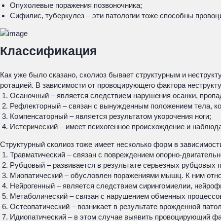
Опухолевые поражения позвоночника;
Сифилис, туберкулез – эти патологии тоже способны провоц
Классификация
Как уже было сказано, сколиоз бывает структурным и неструкт
ротацией. В зависимости от провоцирующего фактора неструкту
Осаночный – является следствием нарушения осанки, пропад
Рефлекторный – связан с вынужденным положением тела, кот
Компенсаторный – является результатом укорочения ноги;
Истерический – имеет психогенное происхождение и наблюда
Структурный сколиоз тоже имеет несколько форм в зависимости
Травматический – связан с повреждением опорно-двигательн
Рубцовый – развивается в результате серьезных рубцовых п
Миопатический – обусловлен поражениями мышц. К ним отн
Нейрогенный – является следствием сирингомиелии, нейроф
Метаболический – связан с нарушением обменных процессов
Остеопатический – возникает в результате врожденной патол
Идиопатический – в этом случае выявить провоцирующий фак