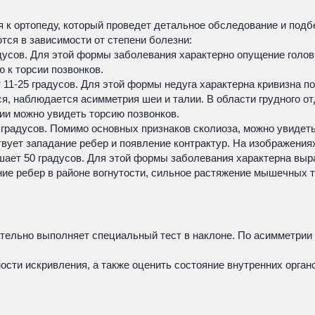
я к ортопеду, который проведет детальное обследование и под
тся в зависимости от степени болезни:
дусов. Для этой формы заболевания характерно опущение голов
 к торсии позвонков.
т 11-25 градусов. Для этой формы недуга характерна кривизна п
ся, наблюдается асимметрия шеи и талии. В области грудного о
ии можно увидеть торсию позвонков.
0 градусов. Помимо основных признаков сколиоза, можно увидет
ует западание ребер и появление контрактур. На изображения
ышает 50 градусов. Для этой формы заболевания характерна в
ие ребер в районе вогнутости, сильное растяжение мышечных тк
тельно выполняет специальный тест в наклоне. По асимметрии 
сти искривления, а также оценить состояние внутренних органо