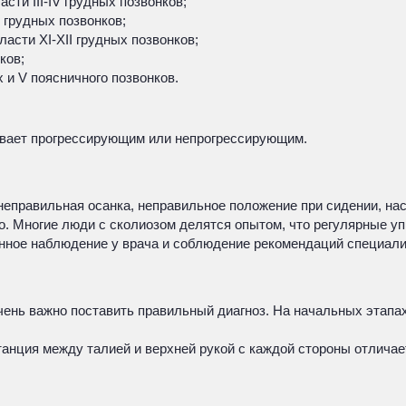
сти III-IV грудных позвонков;
 грудных позвонков;
асти XI-XII грудных позвонков;
ков;
 и V поясничного позвонков.
ывает прогрессирующим или непрогрессирующим.
неправильная осанка, неправильное положение при сидении, на
во. Многие люди с сколиозом делятся опытом, что регулярные 
янное наблюдение у врача и соблюдение рекомендаций специали
ень важно поставить правильный диагноз. На начальных этапах
анция между талией и верхней рукой с каждой стороны отличае