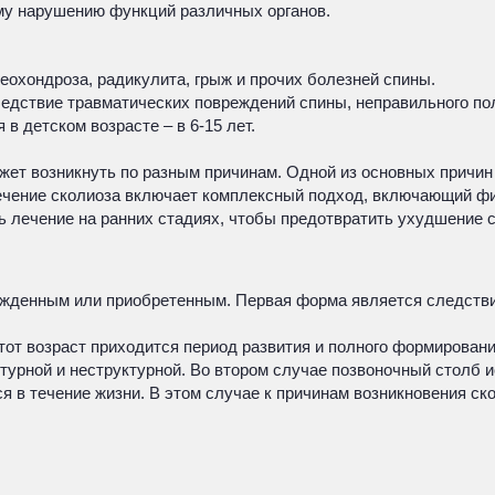
ому нарушению функций различных органов.
еохондроза, радикулита, грыж и прочих болезней спины.
ледствие травматических повреждений спины, неправильного по
в детском возрасте – в 6-15 лет.
ожет возникнуть по разным причинам. Одной из основных причи
Лечение сколиоза включает комплексный подход, включающий фи
 лечение на ранних стадиях, чтобы предотвратить ухудшение с
ожденным или приобретенным. Первая форма является следстви
тот возраст приходится период развития и полного формировани
турной и неструктурной. Во втором случае позвоночный столб и
 в течение жизни. В этом случае к причинам возникновения ско