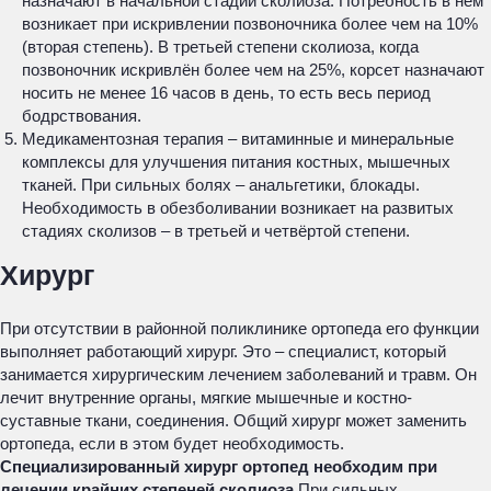
назначают в начальной стадии сколиоза. Потребность в нём
возникает при искривлении позвоночника более чем на 10%
(вторая степень). В третьей степени сколиоза, когда
позвоночник искривлён более чем на 25%, корсет назначают
носить не менее 16 часов в день, то есть весь период
бодрствования.
Медикаментозная терапия – витаминные и минеральные
комплексы для улучшения питания костных, мышечных
тканей. При сильных болях – анальгетики, блокады.
Необходимость в обезболивании возникает на развитых
стадиях сколизов – в третьей и четвёртой степени.
Хирург
При отсутствии в районной поликлинике ортопеда его функции
выполняет работающий хирург. Это – специалист, который
занимается хирургическим лечением заболеваний и травм. Он
лечит внутренние органы, мягкие мышечные и костно-
суставные ткани, соединения. Общий хирург может заменить
ортопеда, если в этом будет необходимость.
Специализированный хирург ортопед необходим при
лечении крайних степеней сколиоза.
При сильных