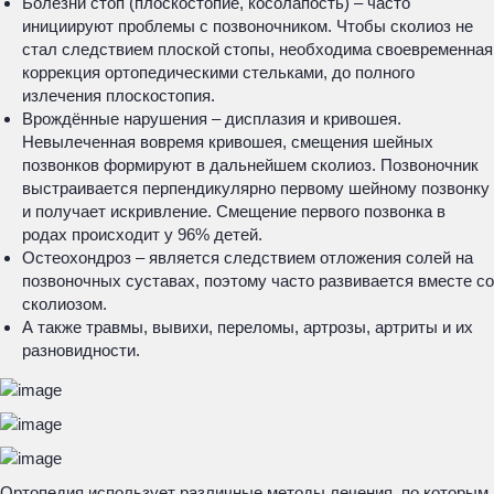
Болезни стоп (плоскостопие, косолапость) – часто
инициируют проблемы с позвоночником. Чтобы сколиоз не
стал следствием плоской стопы, необходима своевременная
коррекция ортопедическими стельками, до полного
излечения плоскостопия.
Врождённые нарушения – дисплазия и кривошея.
Невылеченная вовремя кривошея, смещения шейных
позвонков формируют в дальнейшем сколиоз. Позвоночник
выстраивается перпендикулярно первому шейному позвонку
и получает искривление. Смещение первого позвонка в
родах происходит у 96% детей.
Остеохондроз – является следствием отложения солей на
позвоночных суставах, поэтому часто развивается вместе со
сколиозом.
А также травмы, вывихи, переломы, артрозы, артриты и их
разновидности.
Ортопедия использует различные методы лечения, по которым