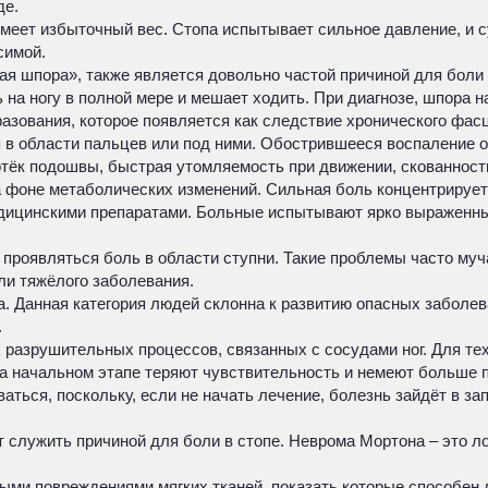
де.
имеет избыточный вес. Стопа испытывает сильное давление, и
симой.
ая шпора», также является довольно частой причиной для боли
 на ногу в полной мере и мешает ходить. При диагнозе, шпора н
азования, которое появляется как следствие хронического фас
 в области пальцев или под ними. Обострившееся воспаление о
тёк подошвы, быстрая утомляемость при движении, скованность
на фоне метаболических изменений. Сильная боль концентрируе
едицинскими препаратами. Больные испытывают ярко выраженн
проявляться боль в области ступни. Такие проблемы часто муч
ли тяжёлого заболевания.
ра. Данная категория людей склонна к развитию опасных заболе
.
азрушительных процессов, связанных с сосудами ног. Для тех, 
 начальном этапе теряют чувствительность и немеют больше п
ться, поскольку, если не начать лечение, болезнь зайдёт в з
служить причиной для боли в стопе. Неврома Мортона – это лок
ными повреждениями мягких тканей, показать которые способен 