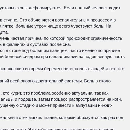
 суставы стопы деформируются. Если полный человек ходит
 в ступне. Это объясняется воспалительным процессом в
а пятке, больные утром чаще всего чувствуют боль. На
цита.
чень частая причина, по которой происходит ограниченность
 в фалангах и суставах после сна.
тся в стопе под большим пальцем, часто именно по причине
ый болевой синдром при надавливании на подошвенную часть
ают женщин во время беременности, полных людей и тех, кто
ваний всей опорно-двигательной системы. Боль в около
кто курит, это проблема особенно актуальна, так как
альцы и подошва, затем процесс распространяется на ноги.
апущенную стадию и может привести к ампутации нижних
альный отёк мягких тканей, который образуется как раз под
лишь рентген. Это заболевание часто имеет место после