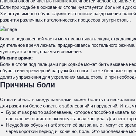
Главной опорной частью нижних конечностей человека, являетс
Если при ходьбе в основании стопы чувствуется боль или диск
Зачастую именно обувь служит источником раздражения тканей 
развития различных патологических процессов внутри стопы.
Боль в подошвенной части могут испытывать люди, страдающие
длительное время лежать, придерживаясь постельного режима, 
чувствуется боль, спазмы и онемение.
Мнение врача:
Боль в стопе под пальцами при ходьбе может быть вызвана не
обувью или чрезмерной нагрузкой на ноги. Также болевые ощущ
делать упражнения для укрепления мышц стопы и при необходи
Причины боли
Стопа и область между пальцами, может болеть по нескольким
для развития более опасных заболеваний и нарушений. Итак, ч
Бурсит как раз то заболевание, которое способно вызвать 
воспаления является околосуставная капсула. Для него хара
Неудобная обувь и натёртости её вызванные , могут со вре
через короткий период и, конечно, боль. Это заболевание м