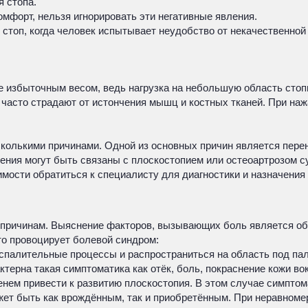
я стопа.
омфорт, нельзя игнорировать эти негативные явления.
стоп, когда человек испытывает неудобство от некачественной
 избыточным весом, ведь нагрузка на небольшую область стоп
часто страдают от истончения мышц и костных тканей. При наж
сколькими причинами. Одной из основных причин является пер
ения могут быть связаны с плоскостопием или остеоартрозом су
мости обратиться к специалисту для диагностики и назначения
 причинам. Выяснение факторов, вызывающих боль является об
то провоцирует болевой синдром:
воспалительные процессы и распространиться на область под па
ктерна такая симптоматика как отёк, боль, покраснение кожи во
менем привести к развитию плоскостопия. В этом случае симпт
ожет быть как врождённым, так и приобретённым. При неравномер