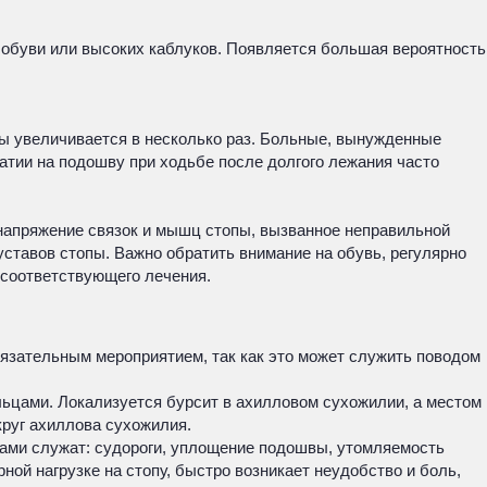
 обуви или высоких каблуков. Появляется большая вероятность
ы увеличивается в несколько раз. Больные, вынужденные
атии на подошву при ходьбе после долгого лежания часто
енапряжение связок и мышц стопы, вызванное неправильной
ставов стопы. Важно обратить внимание на обувь, регулярно
 соответствующего лечения.
язательным мероприятием, так как это может служить поводом
льцами. Локализуется бурсит в ахилловом сухожилии, а местом
круг ахиллова сухожилия.
омами служат: судороги, уплощение подошвы, утомляемость
ной нагрузке на стопу, быстро возникает неудобство и боль,