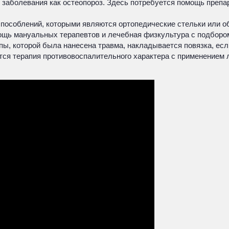
 заболевания как остеопороз. Здесь потребуется помощь препа
пособлений, которыми являются ортопедические стельки или об
щь мануальных терапевтов и лечебная физкультура с подбором
ы, которой была нанесена травма, накладывается повязка, если
ся терапия противовоспалительного характера с применением л