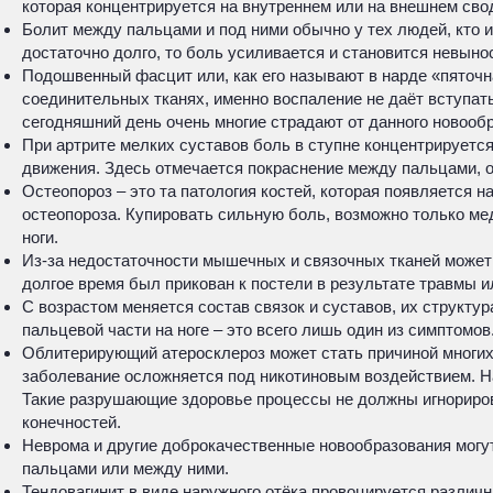
которая концентрируется на внутреннем или на внешнем сво
Болит между пальцами и под ними обычно у тех людей, кто 
достаточно долго, то боль усиливается и становится невыно
Подошвенный фасцит или, как его называют в нарде «пяточн
соединительных тканях, именно воспаление не даёт вступать
сегодняшний день очень многие страдают от данного новообр
При артрите мелких суставов боль в ступне концентрируется
движения. Здесь отмечается покраснение между пальцами, о
Остеопороз – это та патология костей, которая появляется 
остеопороза. Купировать сильную боль, возможно только м
ноги.
Из-за недостаточности мышечных и связочных тканей может 
долгое время был прикован к постели в результате травмы и
С возрастом меняется состав связок и суставов, их структу
пальцевой части на ноге – это всего лишь один из симптомов
Облитерирующий атеросклероз может стать причиной многих р
заболевание осложняется под никотиновым воздействием. На
Такие разрушающие здоровье процессы не должны игнорирова
конечностей.
Неврома и другие доброкачественные новообразования могут 
пальцами или между ними.
Тендовагинит в виде наружного отёка провоцируется различ