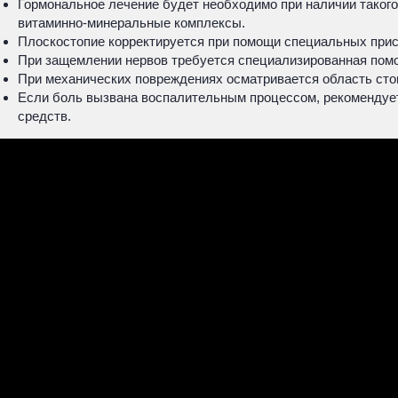
Гормональное лечение будет необходимо при наличии такого
витаминно-минеральные комплексы.
Плоскостопие корректируется при помощи специальных прис
При защемлении нервов требуется специализированная помо
При механических повреждениях осматривается область стоп
Если боль вызвана воспалительным процессом, рекомендует
средств.