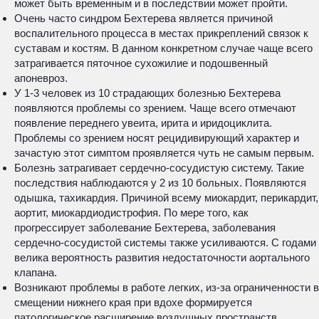
может быть временным и в последствии может пройти.
Очень часто синдром Бехтерева является причиной
воспалительного процесса в местах прикреплений связок к
суставам и костям. В данном конкретном случае чаще всего
затрагивается пяточное сухожилие и подошвенный
апоневроз.
У 1-3 человек из 10 страдающих болезнью Бехтерева
появляются проблемы со зрением. Чаще всего отмечают
появление переднего увеита, ирита и иридоциклита.
Проблемы со зрением носят рецидивирующий характер и
зачастую этот симптом проявляется чуть не самым первым.
Болезнь затрагивает сердечно-сосудистую систему. Такие
последствия наблюдаются у 2 из 10 больных. Появляются
одышка, тахикардия. Причиной всему миокардит, перикардит,
аортит, миокардиодистрофия. По мере того, как
прогрессирует заболевание Бехтерева, заболевания
сердечно-сосудистой системы также усиливаются. С годами
велика вероятность развития недостаточности аортального
клапана.
Возникают проблемы в работе легких, из-за ограниченности в
смещении нижнего края при вдохе формируется
патологическое расширение воздушных пространств