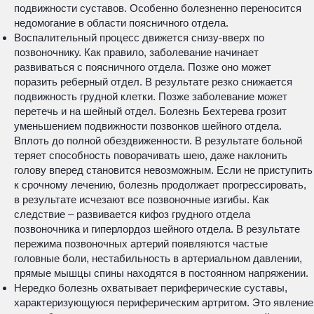
подвижности суставов. Особенно болезненно переносится
недомогание в области поясничного отдела.
Воспалительный процесс движется снизу-вверх по
позвоночнику. Как правило, заболевание начинает
развиваться с поясничного отдела. Позже оно может
поразить реберный отдел. В результате резко снижается
подвижность грудной клетки. Позже заболевание может
перетечь и на шейный отдел. Болезнь Бехтерева грозит
уменьшением подвижности позвонков шейного отдела.
Вплоть до полной обездвиженности. В результате больной
теряет способность поворачивать шею, даже наклонить
голову вперед становится невозможным. Если не приступить
к срочному лечению, болезнь продолжает прогрессировать,
в результате исчезают все позвоночные изгибы. Как
следствие – развивается кифоз грудного отдела
позвоночника и гиперлордоз шейного отдела. В результате
пережима позвоночных артерий появляются частые
головные боли, нестабильность в артериальном давлении,
прямые мышцы спины находятся в постоянном напряжении.
Нередко болезнь охватывает периферические суставы,
характеризующуюся периферическим артритом. Это явление