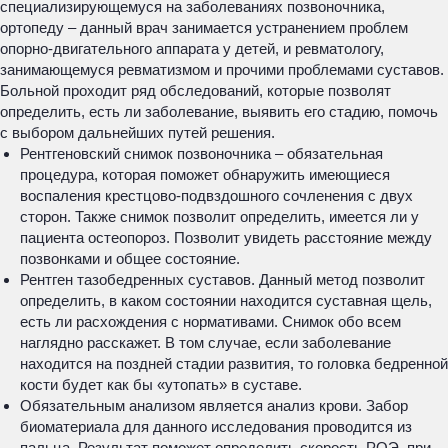
специализирующемуся на заболеваниях позвоночника,
ортопеду – данный врач занимается устранением проблем
опорно-двигательного аппарата у детей, и ревматологу,
занимающемуся ревматизмом и прочими проблемами суставов.
Больной проходит ряд обследований, которые позволят
определить, есть ли заболевание, выявить его стадию, помочь
с выбором дальнейших путей решения.
Рентгеновский снимок позвоночника – обязательная
процедура, которая поможет обнаружить имеющиеся
воспаления крестцово-подвздошного сочленения с двух
сторон. Также снимок позволит определить, имеется ли у
пациента остеопороз. Позволит увидеть расстояние между
позвонками и общее состояние.
Рентген тазобедренных суставов. Данный метод позволит
определить, в каком состоянии находится суставная щель,
есть ли расхождения с нормативами. Снимок обо всем
наглядно расскажет. В том случае, если заболевание
находится на поздней стадии развития, то головка бедренной
кости будет как бы «утопать» в суставе.
Обязательным анализом является анализ крови. Забор
биоматериала для данного исследования проводится из
пальца. Результат поможет определить скорость РОЭ, при