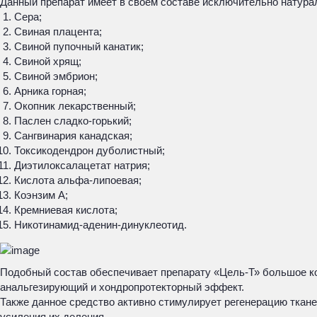
Данный препарат имеет в своем составе исключительно натура
Сера;
Свиная плацента;
Свиной пупочный канатик;
Свиной хрящ;
Свиной эмбрион;
Арника горная;
Окопник лекарственный;
Паслен сладко-горький;
Сангвинария канадская;
Токсикодендрон дуболистный;
Диэтилоксалацетат натрия;
Кислота альфа-липоевая;
Коэнзим А;
Кремниевая кислота;
Никотинамид-аденин-динуклеотид.
Подобный состав обеспечивает препарату «Цель-Т» большое к
анальгезирующий и хондропротекторный эффект.
Также данное средство активно стимулирует регенерацию тканей
усиления их деления.