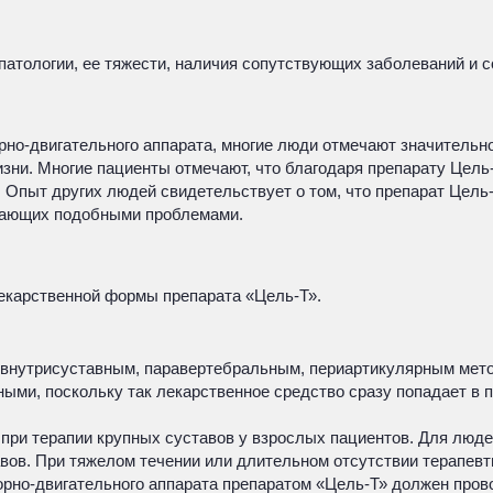
атологии, ее тяжести, наличия сопутствующих заболеваний и с
рно-двигательного аппарата, многие люди отмечают значительн
зни. Многие пациенты отмечают, что благодаря препарату Цель
 Опыт других людей свидетельствует о том, что препарат Цель
адающих подобными проблемами.
лекарственной формы препарата «Цель-Т».
 внутрисуставным, паравертебральным, периартикулярным мето
ми, поскольку так лекарственное средство сразу попадает в п
й при терапии крупных суставов у взрослых пациентов. Для люд
вов. При тяжелом течении или длительном отсутствии терапевт
орно-двигательного аппарата препаратом «Цель-Т» должен прово