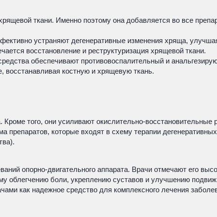
рящевой ткани. Именно поэтому она добавляется во все препар
ффективно устраняют дегенеративные изменения хряща, улучша
ечается восстановление и реструктуризация хрящевой ткани.
редства обеспечивают противовоспалительный и анальгезирующ
, восстанавливая костную и хрящевую ткань.
. Кроме того, они усиливают окислительно-восстановительные 
а препаратов, которые входят в схему терапии дегенеративных
ва).
аний опорно-двигательного аппарата. Врачи отмечают его высо
у облегчению боли, укреплению суставов и улучшению подвижн
ачами как надежное средство для комплексного лечения заболев