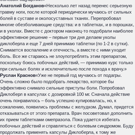
Анатолий Богданов
«Несколько лет назад перенес серьезную
травму ноги, после которой периодически мучаюсь от сильных
болей в суставе и околосуставных тканях. Перепробовал
многие обезболивающие средства: и в таблетках, и в порошках,
и в уколах. Вместе с доктором наконец-то подобрали наиболее
эффективное решение – первые три дня делаем уколы
диклоберла и еще 7 дней принимаю таблетки (по 1-2 в сутки).
Снимается воспаление и отечность, а вместе с ними уходит
боль. Все же стараюсь не злоупотреблять этим препаратом,
поскольку боюсь побочных действий, — принимаю курс только
при сильных болях и исключительно после похода к врачу.»
Руслан Краснов
«Уже не первый год мучаюсь от подагры.
Очень сложно было подобрать лекарство, которое бы
эффективно снимало сильные приступы боли. Попробовал
Диклоберл в капсулах с дозировкой 100 мг. Сначала действие
очень понравилось – боль успешно купировалась, но, к
сожалению, появились проблемы с желудком. Думал, придется
отказываться от этого препарата. Врач посоветовал дополнить
их прием таблетками омепразола. Пока удается избегать
побочных действий и справляться с болевым синдромом. Буду
продолжать применять капсулы Диклоберла, к тому же