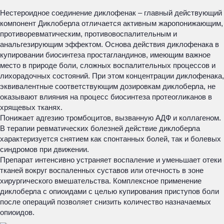
Нестероидное соединение диклофенак – главный действующий
компонент Диклоберла отличается активным жаропонижающим,
противоревматическим, противовоспалительным и
анальгезирующим эффектом. Основа действия диклофенака в
купировании биосинтеза простагландинов, имеющим важное
место в природе боли, сложных воспалительных процессов и
лихорадочных состояний. При этом концентрации диклофенака,
эквивалентные соответствующим дозировкам диклоберла, не
оказывают влияния на процесс биосинтеза протеогликанов в
хрящевых тканях.
Понижает адгезию тромбоцитов, вызванную АДФ и коллагеном.
В терапии ревматических болезней действие диклоберла
характеризуется снятием как спонтанных болей, так и болевых
синдромов при движении.
Препарат интенсивно устраняет воспаление и уменьшает отеки
тканей вокруг воспаленных суставов или отечность в зоне
хирургического вмешательства. Комплексное применение
диклоберла с опиоидами с целью купирования приступов боли
после операций позволяет снизить количество назначаемых
опиоидов.