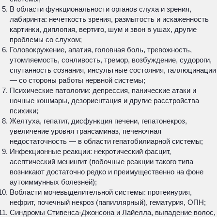
В области функциональности органов слуха и зрения,
лабиринта: нечеткость зрения, размытость и искаженность
картинки, диплопия, вертиго, шум и звон в ушах, другие
проблемы со слухом;
Головокружение, апатия, головная боль, тревожность,
утомляемость, сонливость, тремор, возбуждение, судороги,
спутанность сознания, инсультные состояния, галлюцинации
— со стороны работы нервной системы;
Психические патологии: депрессия, панические атаки и
ночные кошмары, дезориентация и другие расстройства
психики;
Желтуха, гепатит, дисфункция печени, гепатонекроз,
увеличение уровня трансаминаз, печеночная
недостаточность — в области гепатобилиарной системы;
Инфекционные реакции: некротический фасцит,
асептический менингит (побочные реакции такого типа
возникают достаточно редко и преимущественно на фоне
аутоиммунных болезней);
Вобласти мочевыделительной системы: протеинурия,
нефрит, почечный некроз (папиллярный), гематурия, ОПН;
Синдромы Стивенса-Джонсона и Лайелла, выпадение волос,