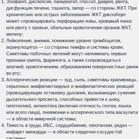
Эзофагит, диспепсия, панкреатит, глоссит, диарея, рвота,
дисфункция печени, тошнота, запор — со стороны ЖКТ. При
хронических или острых заболеваниях ЖКТ диклоберл
может спровоцировать перфорацию язвы, кровавый понос
или рвоту с кровью, обильные кровотечения органов ЖКТ,
мелену;
Лейкопения, анемия, понижение уровня тромбоцитов,
агранулоцитоз — со стороны лимфы и системы крови.
Симптомы побочных явлений могут напоминать первые
признаки гриппа, фарингита, а также сопровождаться
апатией, кровотечением, образованием поверхностных ранок
во рту;
Аллергические реакции — зуд, сыпь, симптомы крапивницы,
серьезных анафилактоидных и анафилактических реакций
(провоцирующих остановку дыхания, вызывающих сужение
дыхательного просвета, способных привести к шоку,
гипотензии), ангиоотека (включая отечность глотки, языка
или всего лица), пневмонии и аллергического типа васкулита
— в области иммунной системы;
Тяжесть в груди, ИБС, сердцебиение, гипотензия, редко —
инфаркт миокарда — в области сердечно-сосудистой
системы;