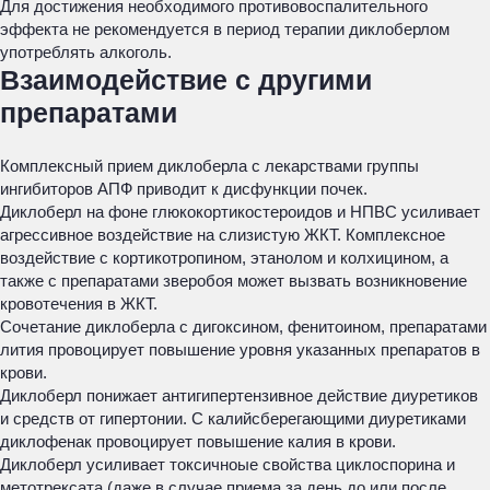
Для достижения необходимого противовоспалительного
эффекта не рекомендуется в период терапии диклоберлом
употреблять алкоголь.
Взаимодействие с другими
препаратами
Комплексный прием диклоберла с лекарствами группы
ингибиторов АПФ приводит к дисфункции почек.
Диклоберл на фоне глюкокортикостероидов и НПВС усиливает
агрессивное воздействие на слизистую ЖКТ. Комплексное
воздействие с кортикотропином, этанолом и колхицином, а
также с препаратами зверобоя может вызвать возникновение
кровотечения в ЖКТ.
Сочетание диклоберла с дигоксином, фенитоином, препаратами
лития провоцирует повышение уровня указанных препаратов в
крови.
Диклоберл понижает антигипертензивное действие диуретиков
и средств от гипертонии. С калийсберегающими диуретиками
диклофенак провоцирует повышение калия в крови.
Диклоберл усиливает токсичноые свойства циклоспорина и
метотрексата (даже в случае приема за день до или после