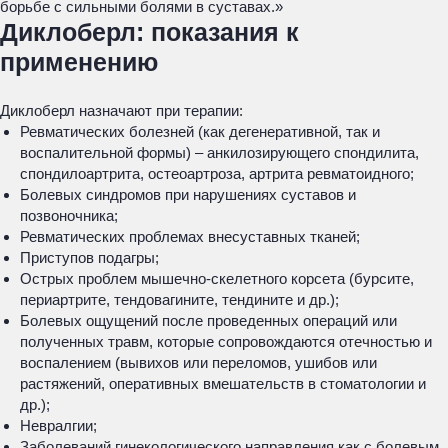
борьбе с сильными болями в суставах.»
Диклоберл: показания к
применению
Диклоберл назначают при терапии:
Ревматических болезней (как дегенеративной, так и
воспалительной формы) – анкилозирующего спондилита,
спондилоартрита, остеоартроза, артрита ревматоидного;
Болевых синдромов при нарушениях суставов и
позвоночника;
Ревматических проблемах внесуставных тканей;
Приступов подагры;
Острых проблем мышечно-скелетного корсета (бурсите,
периартрите, тендовагините, тендините и др.);
Болевых ощущений после проведенных операций или
полученных травм, которые сопровождаются отечностью и
воспалением (вывихов или переломов, ушибов или
растяжений, оперативных вмешательств в стоматологии и
др.);
Невралгии;
Заболеваний гинекологического направления как с болевым