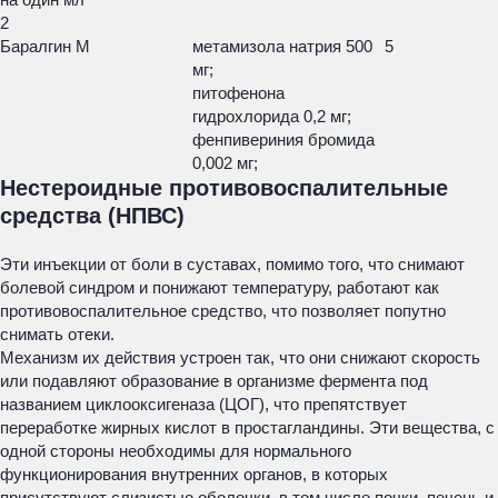
2
Баралгин М
метамизола натрия 500
5
мг;
питофенона
гидрохлорида 0,2 мг;
фенпивериния бромида
0,002 мг;
Нестероидные противовоспалительные
средства (НПВС)
Эти инъекции от боли в суставах, помимо того, что снимают
болевой синдром и понижают температуру, работают как
противовоспалительное средство, что позволяет попутно
снимать отеки.
Механизм их действия устроен так, что они снижают скорость
или подавляют образование в организме фермента под
названием циклооксигеназа (ЦОГ), что препятствует
переработке жирных кислот в простагландины. Эти вещества, с
одной стороны необходимы для нормального
функционирования внутренних органов, в которых
присутствуют слизистые оболочки, в том числе почки, печень и