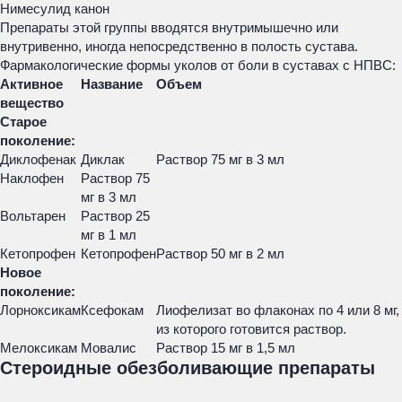
Нимесулид канон
Препараты этой группы вводятся внутримышечно или
внутривенно, иногда непосредственно в полость сустава.
Фармакологические формы уколов от боли в суставах с НПВС:
Активное
Название
Объем
вещество
Старое
поколение:
Диклофенак
Диклак
Раствор 75 мг в 3 мл
Наклофен
Раствор 75
мг в 3 мл
Вольтарен
Раствор 25
мг в 1 мл
Кетопрофен
Кетопрофен
Раствор 50 мг в 2 мл
Новое
поколение:
Лорноксикам
Ксефокам
Лиофелизат во флаконах по 4 или 8 мг,
из которого готовится раствор.
Мелоксикам
Мовалис
Раствор 15 мг в 1,5 мл
Стероидные обезболивающие препараты