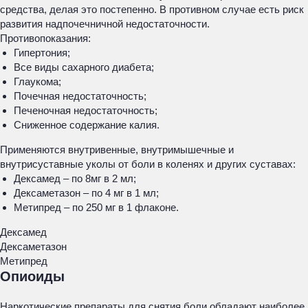
средства, делая это постепенно. В противном случае есть риск
развития надпочечничной недостаточности.
Противопоказания:
Гипертония;
Все виды сахарного диабета;
Глаукома;
Почечная недостаточность;
Печеночная недостаточность;
Сниженное содержание калия.
Применяются внутривенные, внутримышечные и
внутрисуставные уколы от боли в коленях и других суставах:
Дексамед – по 8мг в 2 мл;
Дексаметазон – по 4 мг в 1 мл;
Метипред – по 250 мг в 1 флаконе.
Дексамед
Дексаметазон
Метипред
Опиоиды
Наркотические препараты для снятия боли обладают наиболее