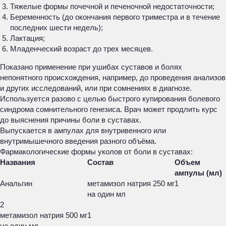
Тяжелые формы почечной и печеночной недостаточности;
Беременность (до окончания первого триместра и в течение
последних шести недель);
Лактация;
Младенческий возраст до трех месяцев.
Показано применение при ушибах суставов и болях
непонятного происхождения, например, до проведения анализов
и других исследований, или при сомнениях в диагнозе.
Используется разово с целью быстрого купирования болевого
синдрома сомнительного генезиса. Врач может продлить курс
до выяснения причины боли в суставах.
Выпускается в ампулах для внутривенного или
внутримышечного введения разного объёма.
Фармакологические формы уколов от боли в суставах:
Названия
Состав
Объем
ампулы (мл)
Анальгин
метамизол натрия 250 мг
1
на один мл
2
метамизол натрия 500 мг
1
на один мл