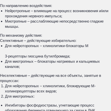
По направлению воздействия:
Нейротропные – влияющие на процесс возникновения и/или
прохождения нервного импульса;
Миотропные – расслабляющие непосредственно гладкие
мышцы.
По механизму действия:
Селективные – действующие избирательно:
Для нейроторопных – хлинолитики-блокаторы М
3
-рецепторы гиосцина бутилбромида;
Для миотропных – блокаторы натриевых и кальциевых
каналов;
Неселективные – действующие на все объекты, занятые в
процессах:
Для нейроторопных – хлинолитики, блокирующие М-
холинорецепторы всех видов;
Для миотропных:
Ингибиторы фосфодиэстразы, угнетающие процесс
образования фермента отвечающего за связи в ДНК