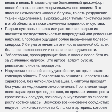
вновь и вновь. В таком случае болезненный дискомфорт
после бега становится «нормальным» состоянием. Это
явление называются «колено бегуна», то есть разрушение
тканей надколенника, выражающееся тупым приступом боли
в этой области, а также снижением подвижности сустава.
Разрыв суставных связок или растяжение, разрыв их
являются последствием частых повреждений или усиленных
нагрузок. Спортсмен ощущает более выраженный болевой
синдром. У бегуна отмечается отечность коленной области,
боль при прикосновении и ограничение подвижности.
Заболевания, провоцирующие боль в колене после бега из-
за усиленных нагрузок. Это артроз, артрит, бурсит,
ревматизм, синовит, периартрит.
Нарушения кровяной и сосудистой сети, которые питают
коленную область. Проявления выражаются непостоянным
характером, без четкой локализации. Симптомы проходят
без участия медикаментозного лечения. Проявление чаще
всего характерно для подростков, во время активного роста
кровеносных сосудов, поскольку они уступают по скорости
росту костной массы. Возможно возникновение сосудистых
недугов при холестериновых бляшках в артериях, которые