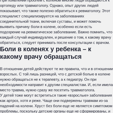
При появлении проблем с коленом многие люди обращаются к
ортопеду или травматологу. Однако, опыт других людей
показывает, что также полезно обратиться к ревматологу. Этот
специалист специализируется на заболеваниях
соединительной ткани, включая суставы, и может помочь
выявить причину боли в колене, особенно если есть
подозрение на ревматическое заболевание. Важно помнить, что
каждый случай индивидуален, и решение о том, к какому врачу
обратиться, следует принимать после консультации с врачом.
Боли в коленях у ребенка – к
какому врачу обращаться
В отношении детей действуют те же правила, что и в отношении
взрослых. С той лишь разницей, что с детской болью в колене
нужно обращаться не к терапевту, а к педиатру. Он при
необходимости направит к другим специалистам. И, если имела
место травма, нужно сразу же посетить травматолога.
У детей тоже могут встретиться такие «взрослые» заболевания
как артроз, хотя и реже. Чаще они подвержены травмам из-за
падений на колени. Хруст без боли еще не является симптомом
проблемы, поскольку детские органы еще не сформированы, и