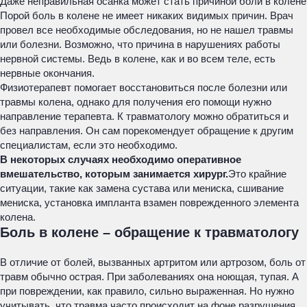
Даже неправильная осанка может стать причиной боли в колене
Порой боль в колене не имеет никаких видимых причин. Врач
провел все необходимые обследования, но не нашел травмы
или болезни. Возможно, что причина в нарушениях работы
нервной системы. Ведь в колене, как и во всем теле, есть
нервные окончания.
Физиотерапевт помогает восстановиться после болезни или
травмы колена, однако для получения его помощи нужно
направление терапевта. К травматологу можно обратиться и
без направления. Он сам порекомендует обращение к другим
специалистам, если это необходимо.
В некоторых случаях необходимо оперативное
вмешательство, которым занимается хирург.
Это крайние
ситуации, такие как замена сустава или мениска, сшивание
мениска, установка импланта взамен поврежденного элемента
колена.
Боль в колене – обращение к травматологу
В отличие от болей, вызванных артритом или артрозом, боль от
травм обычно острая. При заболеваниях она ноющая, тупая. А
при повреждении, как правило, сильно выраженная. Но нужно
учитывать, что травма часто происходит на фоне разрушения