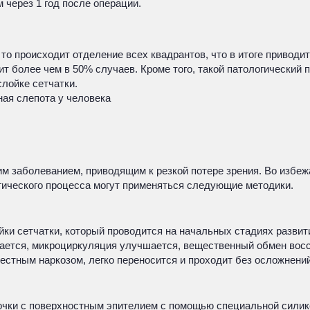
 через 1 год после операции.
о происходит отделение всех квадрантов, что в итоге приводит 
т более чем в 50% случаев. Кроме того, такой патологический 
лойке сетчатки.
ная слепота у человека
м заболеванием, приводящим к резкой потере зрения. Во избе
гического процесса могут применяться следующие методики.
йки сетчатки, который проводится на начальных стадиях разви
ивается, микроциркуляция улучшается, вещественный обмен вос
стным наркозом, легко переносится и проходит без осложнений
очки с поверхностным эпителием с помощью специальной силик