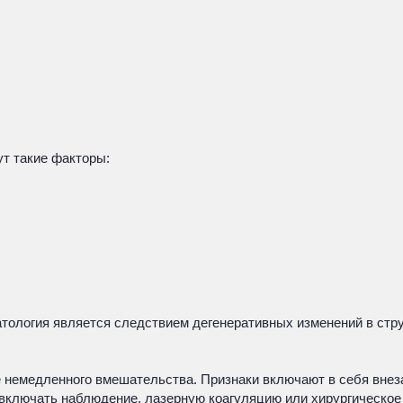
ут такие факторы:
тология является следствием дегенеративных изменений в струк
е немедленного вмешательства. Признаки включают в себя внез
т включать наблюдение, лазерную коагуляцию или хирургическо