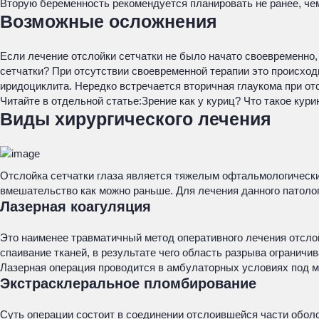
Вторую беременность рекомендуется планировать не ранее, чем
Возможные осложнения
Если лечение отслойки сетчатки не было начато своевременно, т
сетчатки? При отсутствии своевременной терапии это происходи
иридоциклита. Нередко встречается вторичная глаукома при отс
Читайте в отдельной статье:
Зрение как у куриц? Что такое кури
Виды хирургического лечения
Отслойка сетчатки глаза является тяжелым офтальмологически
вмешательство как можно раньше. Для лечения данного патоло
Лазерная коагуляция
Это наименее травматичный метод оперативного лечения отсло
спаивание тканей, в результате чего область разрыва огранич
Лазерная операция проводится в амбулаторных условиях под ме
Экстрасклеральное пломбирование
Суть операции состоит в соединении отслоившейся части обол