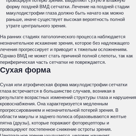
провоцируя потерю зрения. Выделяют сухую и влажную
форму поздней ВМД сетчатки. Лечение на поздней стадии
макулодистрофии глаза должно быть начато как можно
раньше, иначе существует высокая вероятность полной
утрате центрального зрения.
На ранних стадиях патологического процесса наблюдается
незначительное искажение зрения, которое без надлежащего
лечения прогрессирует и приводит к тяжелым осложнениям.
Однако ВМД не может стать причиной полной слепоты, так как
периферическая часть сетчатки не повреждается.
Сухая форма
Сухая или атрофическая форма макулодистрофии сетчатки
глаза встречается в большинстве случаев, возникая в
результате возрастных изменений структуры глаза и нарушения
кровоснабжения. Она характеризуется медленным
прогрессированием и незначительной потерей зрения. В
области макулы и заднего полюса образовываются желтые
пятна (друзы), которые поражают фоторецепторы и
провоцируют постепенное снижение остроты зрения.
Центральное зрение ухудшается, человек начинает