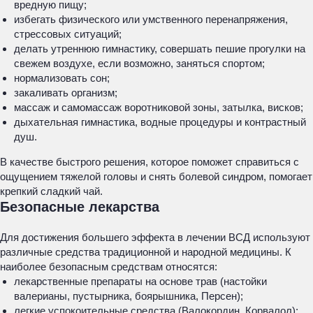
вредную пищу;
избегать физического или умственного перенапряжения,
стрессовых ситуаций;
делать утреннюю гимнастику, совершать пешие прогулки на
свежем воздухе, если возможно, заняться спортом;
нормализовать сон;
закаливать организм;
массаж и самомассаж воротниковой зоны, затылка, висков;
дыхательная гимнастика, водные процедуры и контрастный
душ.
В качестве быстрого решения, которое поможет справиться с
ощущением тяжелой головы и снять болевой синдром, помогает
крепкий сладкий чай.
Безопасные лекарства
Для достижения большего эффекта в лечении ВСД используют
различные средства традиционной и народной медицины. К
наиболее безопасным средствам относятся:
лекарственные препараты на основе трав (настойки
валерианы, пустырника, боярышника, Персен);
легкие успокоительные средства (Валокордин, Корвалол);