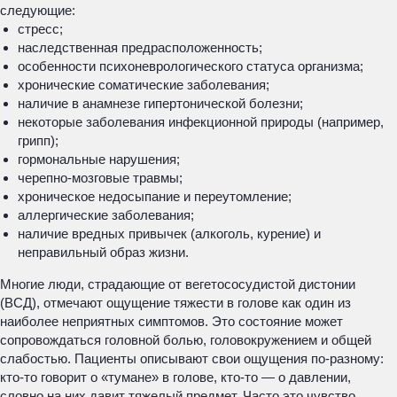
следующие:
стресс;
наследственная предрасположенность;
особенности психоневрологического статуса организма;
хронические соматические заболевания;
наличие в анамнезе гипертонической болезни;
некоторые заболевания инфекционной природы (например,
грипп);
гормональные нарушения;
черепно-мозговые травмы;
хроническое недосыпание и переутомление;
аллергические заболевания;
наличие вредных привычек (алкоголь, курение) и
неправильный образ жизни.
Многие люди, страдающие от вегетососудистой дистонии
(ВСД), отмечают ощущение тяжести в голове как один из
наиболее неприятных симптомов. Это состояние может
сопровождаться головной болью, головокружением и общей
слабостью. Пациенты описывают свои ощущения по-разному:
кто-то говорит о «тумане» в голове, кто-то — о давлении,
словно на них давит тяжелый предмет. Часто это чувство