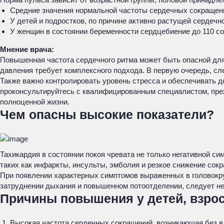
Средние значения нормальной частоты сердечных сокращений
У детей и подростков, по причине активно растущей сердеч
У женщин в состоянии беременности сердцебиение до 110 со
Мнение врача:
Повышенная частота сердечного ритма может быть опасной для 
давления требует комплексного подхода. В первую очередь, сл
Также важно контролировать уровень стресса и обеспечивать 
проконсультируйтесь с квалифицированным специалистом, преж
полноценной жизни.
Чем опасны высокие показатели?
Тахикардия в состоянии покоя чревата не только негативной с
таких как инфаркты, инсульты, эмболия и резкое снижение со
При появлении характерных симптомов выраженных в головокру
затруднении дыхания и повышенном потоотделении, следует н
Причины повышения у детей, взро
Высокая частота сердечных сокращений, возникающая без 