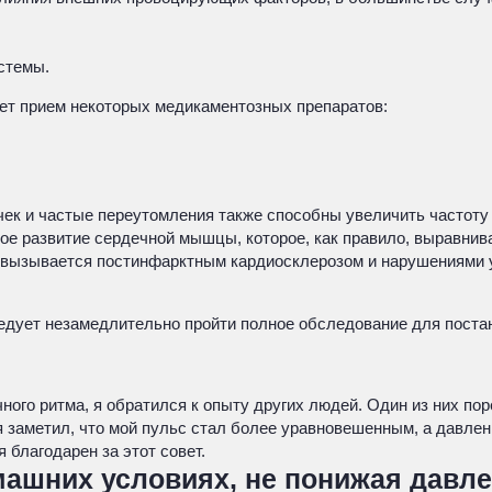
стемы.
ет прием некоторых медикаментозных препаратов:
ек и частые переутомления также способны увеличить частоту
ое развитие сердечной мышцы, которое, как правило, выравнив
вызывается постинфарктным кардиосклерозом и нарушениями ур
едует незамедлительно пройти полное обследование для постано
ного ритма, я обратился к опыту других людей. Один из них по
я заметил, что мой пульс стал более уравновешенным, а давлен
 благодарен за этот совет.
машних условиях, не понижая давл