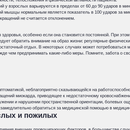
 у взрослых варьируются в пределах от 60 до 90 ударов в мин
ной мышцы нормальным является показатель в 100 ударов за мин
кращений не считается отклонением.
здоровья, особенно если она становится постоянной. При этом
едует обратить внимание на образ жизни: регулярные физически
достаточный отдых. В некоторых случаях может потребоваться 
де чем предпринимать какие-либо меры. Помните, забота о сво
имптоматикой, неблагоприятно сказывающейся на работоспособно
кращений миокарда, приводящее к недостаточному кровоснабжен
жении и нарушении пространственной ориентации, болевых ощу
езамедлительно обратиться за медицинской помощью в медицин
слых и пожилых
влияния внешних провоцирующих факторов, в большинстве слу