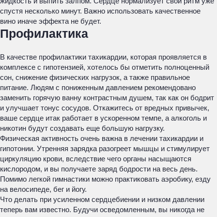
жидкость и выпить залпом. Сердце нормализует свой ритм уже
спустя несколько минут. Важно использовать качественное
вино иначе эффекта не будет.
Профилактика
В качестве профилактики тахикардии, которая проявляется в
комплексе с гипотензией, хотелось бы отметить полноценный
сон, снижение физических нагрузок, а также правильное
питание. Людям с пониженным давлением рекомендовано
заменить горячую ванну контрастным душем, так как он бодрит
и улучшает тонус сосудов. Откажитесь от вредных привычек,
ваше сердце итак работает в ускоренном темпе, а алкоголь и
никотин будут создавать еще большую нагрузку.
Физическая активность очень важна в лечении тахикардии и
гипотонии. Утренняя зарядка разогреет мышцы и стимулирует
циркуляцию крови, вследствие чего органы насыщаются
кислородом, и вы получаете заряд бодрости на весь день.
Помимо легкой гимнастики можно практиковать аэробику, езду
на велосипеде, бег и йогу.
Что делать при усиленном сердцебиении и низком давлении
теперь вам известно. Будучи осведомленным, вы никогда не