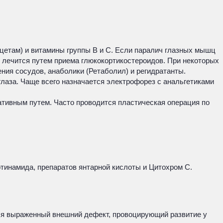
цетам) и витамины группы В и С. Если паралич глазных мышц
лечится путем приема глюкокортикостероидов. При некоторых
ния сосудов, анаболики (Ретаболил) и регидратанты.
лаза. Чаще всего назначается электрофорез с анальгетиками
ативным путем. Часто проводится пластическая операция по
инамида, препаратов янтарной кислоты и Цитохром С.
тся выраженный внешний дефект, провоцирующий развитие у