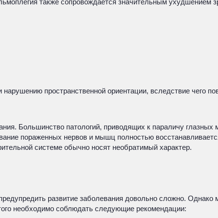
льмоплегия также сопровождается значительным ухудшением зр
 нарушению пространственной ориентации, вследствие чего пов
вания. Большинство патологий, приводящих к параличу глазных
ование пораженных нервов и мышц полностью восстанавливаетс
рительной системе обычно носят необратимый характер.
редупредить развитие заболевания довольно сложно. Однако м
этого необходимо соблюдать следующие рекомендации: