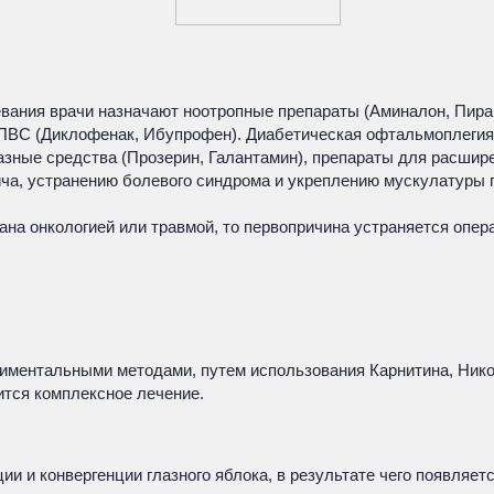
евания врачи назначают ноотропные препараты (Аминалон, Пира
ПВС (Диклофенак, Ибупрофен). Диабетическая офтальмоплегия 
азные средства (Прозерин, Галантамин), препараты для расшире
а, устранению болевого синдрома и укреплению мускулатуры г
на онкологией или травмой, то первопричина устраняется опер
ментальными методами, путем использования Карнитина, Никот
ится комплексное лечение.
 и конвергенции глазного яблока, в результате чего появляе