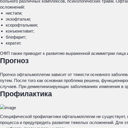
больного различных комплексов, психологических травм. Офта
осложнений:
нистагм;
экзофтальм;
ксерофтальмия;
конъюнктивит;
блефарит;
кератит.
ОФП также приводит к развитию выраженной асимметрии лица и
Прогноз
Прогноз офтальмоплегии зависит от тяжести основного заболе
путем. После того как основная проблема решена, функционир
случаев. При демиелинизирующих заболеваниях изменения в з
Профилактика
Специфической профилактики офтальмоплегии не существует, п
процесса и предупредить развитие тяжелых осложнений. Для 