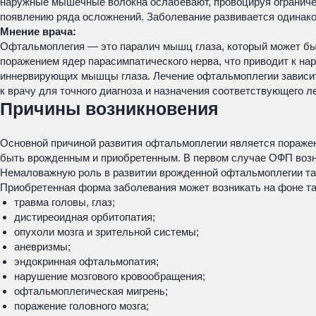
наружные мышечные волокна ослабевают, провоцируя ограничени
появлению ряда осложнений. Заболевание развивается одинако
Мнение врача:
Офтальмоплегия — это паралич мышц глаза, который может бы
поражением ядер парасимпатического нерва, что приводит к на
иннервирующих мышцы глаза. Лечение офтальмоплегии зависит 
к врачу для точного диагноза и назначения соответствующего л
Причины возникновения
Основной причиной развития офтальмоплегии является поражен
быть врожденным и приобретенным. В первом случае ОФП возник
Немаловажную роль в развитии врожденной офтальмоплегии так
Приобретенная форма заболевания может возникать на фоне та
травма головы, глаз;
дистиреоидная орбитопатия;
опухоли мозга и зрительной системы;
аневризмы;
эндокринная офтальмопатия;
нарушение мозгового кровообращения;
офтальмоплегическая мигрень;
поражение головного мозга;