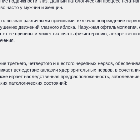
е подвижности глаз. Данный патологический процесс негативно
во часто у мужчин и женщин.
ть вызван различными причинами, включая повреждение нервов
рушению движений глазного яблока. Наружная офтальмоплегия, 
от ее причины и может включать физиотерапию, лекарственное
ечения.
ие третьего, четвертого и шестого черепных нервов, обеспечи
ает вследствие аплазии ядер зрительных нервов, в сочетании 
же играет наследственная предрасположенность, заболевание 
ких патологических состояний: