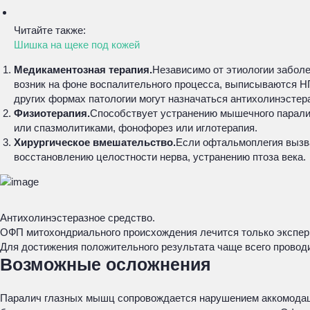
Читайте также:
Шишка на щеке под кожей
Медикаментозная терапия.
Независимо от этиологии забол
возник на фоне воспалительного процесса, выписываются Н
других формах патологии могут назначаться антихолинэстер
Физиотерапия.
Способствует устранению мышечного паралич
или спазмолитиками, фонофорез или иглотерапия.
Хирургическое вмешательство.
Если офтальмоплегия вызва
восстановлению целостности нерва, устранению птоза века.
Антихолинэстеразное средство.
ОФП митохондриального происхождения лечится только экспери
Для достижения положительного результата чаще всего провод
Возможные осложнения
Паралич глазных мышц сопровождается нарушением аккомодации