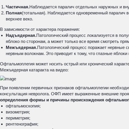
Частичная.
Наблюдается паралич отдельных наружных и вну
Полная
(тотальная). Наблюдается одновременный паралич в
верхнее веко.
В зависимости от характера поражения:
Надъядерная.
Патологический процесс локализуется в полуш
яблоко по сторонам, а может только все время смотреть пря
Межъядерная.
Патологический процесс поражает нервные св
нервным волокнам. Это приводит к тому, что глазные яблок
Офтальмоплегия может носить острый или хронический характ
Межъядерная катаракта на видео:
При появлении первичных признаков офтальмоплегии необходим
консультация невролога. ОФП имеет выраженные внешние прояв
определения формы и причины происхождения офтальмоп
офтальмоскопия;
визометрия;
периметрия;
рентгенография;