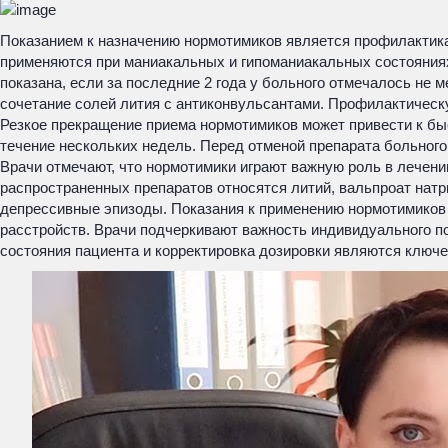
Показанием к назначению нормотимиков является профилактик
применяются при маниакальных и гипоманиакальных состояния
показана, если за последние 2 года у больного отмечалось н
сочетание солей лития с антиконвульсантами. Профилактическ
Резкое прекращение приема нормотимиков может привести к бы
течение нескольких недель. Перед отменой препарата больног
Врачи отмечают, что нормотимики играют важную роль в лечени
распространенных препаратов относятся литий, вальпроат натр
депрессивные эпизоды. Показания к применению нормотимиков 
расстройств. Врачи подчеркивают важность индивидуального по
состояния пациента и корректировка дозировки являются ключ