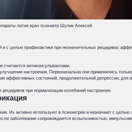
параты лития врач психиатр Шулик Алексей
й и с целью профилактики при незначительных рецидивах афф
ов считаются антиконсульвантами.
улучшения настроения. Первоначально они применялись только
ния аффективных состояний, продолжительной депрессии, для 
я рецидивов при нормализации колебаний настроения.
фикация
ия. Их активно используют в психиатрии и назначают с целью
 если заболевание сопровождается вспыльчивостью, импульсив