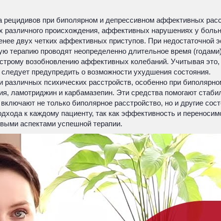
а рецидивов при биполярном и депрессивном аффективных расс
х различного происхождения, аффективных нарушениях у боль
е менее двух четких аффективных приступов. При недостаточно
ую терапию проводят неопределенно длительное время (годами)
строму возобновлению аффективных колебаний. Учитывая это, 
о следует предупредить о возможности ухудшения состояния.
и различных психических расстройств, особенно при биполярно
ия, ламотриджин и карбамазепин. Эти средства помогают стабил
включают не только биполярное расстройство, но и другие сос
дхода к каждому пациенту, так как эффективность и переносим
евыми аспектами успешной терапии.