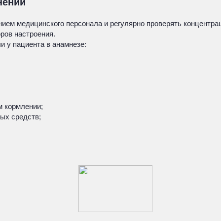
нении
ием медицинского персонала и регулярно проверять концентра
ров настроения.
и у пациента в анамнезе:
м кормлении;
ых средств;