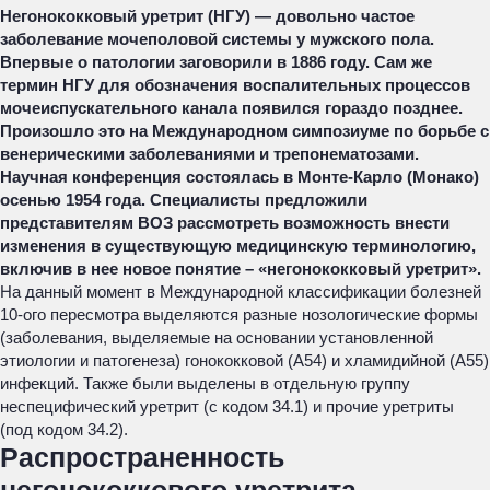
Негонококковый уретрит (НГУ) — довольно частое
заболевание мочеполовой системы у мужского пола.
Впервые о патологии заговорили в 1886 году. Сам же
термин НГУ для обозначения воспалительных процессов
мочеиспускательного канала появился гораздо позднее.
Произошло это на Международном симпозиуме по борьбе с
венерическими заболеваниями и трепонематозами.
Научная конференция состоялась в Монте-Карло (Монако)
осенью 1954 года. Специалисты предложили
представителям ВОЗ рассмотреть возможность внести
изменения в существующую медицинскую терминологию,
включив в нее новое понятие – «негонококковый уретрит».
На данный момент в Международной классификации болезней
10-ого пересмотра выделяются разные нозологические формы
(заболевания, выделяемые на основании установленной
этиологии и патогенеза) гонококковой (А54) и хламидийной (А55)
инфекций. Также были выделены в отдельную группу
неспецифический уретрит (с кодом 34.1) и прочие уретриты
(под кодом 34.2).
Распространенность