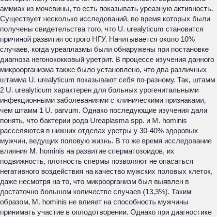
аммиак из мочевины, то есть показывать уреазную активность.
Существует несколько исследований, во время которых были
получены свидетельства того, что U. urealyticum становится
причиной развития острого НГУ. Начитывается около 10%
случаев, когда уреаплазмы были обнаружены при постановке
диагноза негонококковый уретрит. В процессе изучения данного
микроорганизма также было установлено, что два различных
штамма U. urealyticum показывают себя по-разному. Так, штамм
2 U. urealyticum характерен для больных урогенитальными
инфекционными заболеваниями с клиническими признаками,
чем штамм 1 U. parvum. Однако последующие изучения дали
понять, что бактерии рода Ureaplasma spp. и M. hominis
расселяются в нижних отделах уретры у 30-40% здоровых
мужчин, ведущих половую жизнь. В то же время исследование
влияния M. hominis на развитие сперматозоидов, их
подвижность, плотность спермы позволяют не опасаться
негативного воздействия на качество мужских половых клеток,
даже несмотря на то, что микроорганизм был выявлен в
достаточно большом количестве случаев (13,3%). Таким
образом, M. hominis не влияет на способность мужчины
принимать участие в оплодотворении. Однако при диагностике