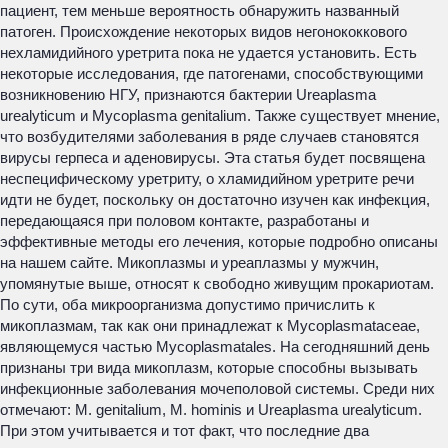
пациент, тем меньше вероятность обнаружить названный
патоген. Происхождение некоторых видов негонококкового
нехламидийного уретрита пока не удается установить. Есть
некоторые исследования, где патогенами, способствующими
возникновению НГУ, признаются бактерии Ureaplasma
urealyticum и Mycoplasma genitalium. Также существует мнение,
что возбудителями заболевания в ряде случаев становятся
вирусы герпеса и аденовирусы. Эта статья будет посвящена
неспецифическому уретриту, о хламидийном уретрите речи
идти не будет, поскольку он достаточно изучен как инфекция,
передающаяся при половом контакте, разработаны и
эффективные методы его лечения, которые подробно описаны
на нашем сайте. Микоплазмы и уреаплазмы у мужчин,
упомянутые выше, относят к свободно живущим прокариотам.
По сути, оба микроорганизма допустимо причислить к
микоплазмам, так как они принадлежат к Mycoplasmataceae,
являющемуся частью Mycoplasmatales. На сегодняшний день
признаны три вида микоплазм, которые способны вызывать
инфекционные заболевания мочеполовой системы. Среди них
отмечают: M. genitalium, M. hominis и Ureaplasma urealyticum.
При этом учитывается и тот факт, что последние два