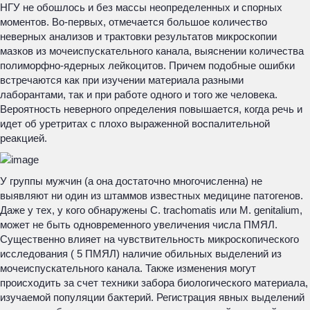
НГУ не обошлось и без массы неопределенных и спорных
моментов. Во-первых, отмечается большое количество
неверных анализов и трактовки результатов микроскопии
мазков из мочеиспускательного канала, выяснении количества
полиморфно-ядерных лейкоцитов. Причем подобные ошибки
встречаются как при изучении материала разными
лаборантами, так и при работе одного и того же человека.
Вероятность неверного определения повышается, когда речь и
идет об уретритах с плохо выраженной воспалительной
реакцией.
У группы мужчин (а она достаточно многочисленна) не
выявляют ни один из штаммов известных медицине патогенов.
Даже у тех, у кого обнаружены C. trachomatis или M. genitalium,
может не быть одновременного увеличения числа ПМЯЛ.
Существенно влияет на чувствительность микроскопического
исследования ( 5 ПМЯЛ) наличие обильных выделений из
мочеиспускательного канала. Также изменения могут
происходить за счет техники забора биологического материала,
изучаемой популяции бактерий. Регистрация явных выделений