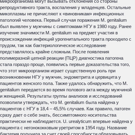
микроорганизма могут вызывать отклонения со стороны
репродуктивного тракта, воспаления у младенцев. Остальные
микоплазмы не причисляют к «виновникам» инфекционных
патологий человека. Первый случая поражения M. genitalium
был выявлен у мужчины с симптомами НГУ в 1980 году. Ранее
изучение значимости M. genitalium на предмет участия в
происхождении инфекций урогенитального тракта проходило с
трудом, так как бактериологическое исследование
представлялось крайне сложным. После появления
полимеразной цепной реакции (ПЦР) диагностика патогена
стала гораздо проще, появились первые доказательства того,
что этот микроорганизм играет существенную роль при
возникновении НГУ у мужчин, эндометрита и цервицита у
пациентов женского пола. Также удалось обнаружить, что M.
genitalium передается во время полового акта между мужчиной
и женщиной. Результаты группы анализов и исследований
позволили утверждать, что M. genitalium была найдена у
пациентов с НГУ в 18,4 – 45,5% случаев. Как правило, патоген
сразу дает о себе знать, бессимптомного носительства
практически не наблюдается. U. urealyticum впервые найдена у
пациента с негонококковым уретритом в 1954 году. Название
бактерия получила за счет своей способности образовывать