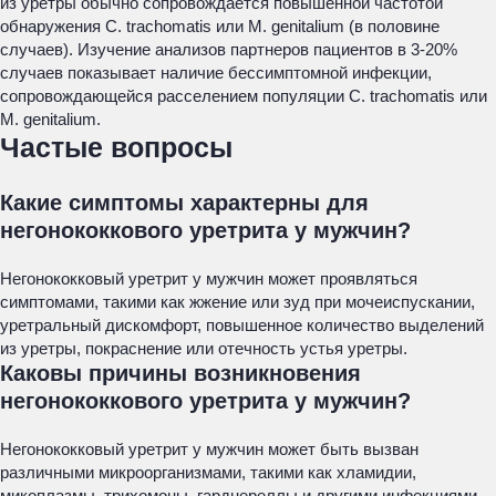
из уретры обычно сопровождается повышенной частотой
обнаружения C. trachomatis или M. genitalium (в половине
случаев). Изучение анализов партнеров пациентов в 3-20%
случаев показывает наличие бессимптомной инфекции,
сопровождающейся расселением популяции C. trachomatis или
M. genitalium.
Частые вопросы
Какие симптомы характерны для
негонококкового уретрита у мужчин?
Негонококковый уретрит у мужчин может проявляться
симптомами, такими как жжение или зуд при мочеиспускании,
уретральный дискомфорт, повышенное количество выделений
из уретры, покраснение или отечность устья уретры.
Каковы причины возникновения
негонококкового уретрита у мужчин?
Негонококковый уретрит у мужчин может быть вызван
различными микроорганизмами, такими как хламидии,
микоплазмы, трихомоны, гарднереллы и другими инфекциями,