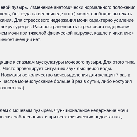
чевой пузырь. Изменение анатомически нормального положения
ель, бег, езда на велосипеде и пр.) может свободно вытекать
кания. Для стрессового недержания мочи характерно усиление
вокруг уретры. Распространенность стрессового недержания
ем мочи при тяжелой физической нагрузке, кашле и чихании; •
инконтиненции нет.
ящие к спазмам мускулатуры мочевого пузыря. Для этого типа
о. Часто провоцирует ситуацию звук льющейся воды.
. Нормальное количество мочевыделения для женщин 7 раз в
частое мочеиспускание больше 8 раз в сутки, либо ноктурия
очного сна).
облем с мочевым пузырем. Функциональное недержание мочи
еских заболеваниях и при всех физических недостатках,