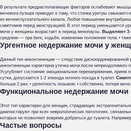
В результате предрасполагающих факторов ослабевают мышцы 
мочевого пузыря приводит к тому, что стенки уретры смыкаются
из мочеиспускательного канала. Любое повышение внутрибрюшн
симптомов перед менструацией. В этот период уменьшается ур
мочи у женщины возрастает в период менопаузы.
Выделяют 3 
среднюю — при беге, ходьбе, изменении положения тела; • тяже
Ургентное недержание мочи у жен
Данный тип инконтиненции — следствие дискоординированной р
инконтиненции характерна утечка мочи после непреодолимого п
Усугубляет состояние эмоциональное перенапряжение, прием л
сутки, допускается 1-2 эпизода ночного похода в туалет.
Симпт
больше 2 раз; • ургентность позывов; • собственно, потеря мочи
Функциональное недержание мочи
Этот тип характерен для женщин, страдающих экстрагениталь
диагностируют при всех неврологических патологиях, связанны
которые не позволяют вовремя добраться до туалета. Наприме
Частые вопросы