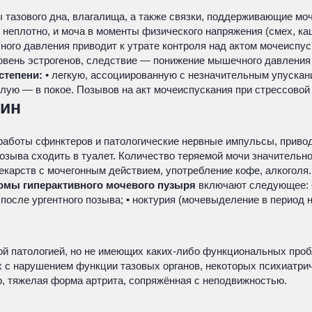
тазового дна, влагалища, а также связки, поддерживающие мо
 неплотно, и моча в моменты физического напряжения (смех, каш
ого давления приводит к утрате контроля над актом мочеиспус
овень эстрогенов, следствие — понижение мышечного давления 
степени:
• легкую, ассоциированную с незначительным упускани
лую — в покое. Позывов на акт мочеиспускания при стрессовой 
щин
аботы сфинктеров и патологические нервные импульсы, привод
озыва сходить в туалет. Количество теряемой мочи значительн
екарств с мочегонным действием, употребление кофе, алкоголя
омы гиперактивного мочевого пузыря
включают следующее: • 
 после ургентного позыва; • ноктурия (мочевыделение в период н
ной патологией, но не имеющих каких-либо функциональных пр
х с нарушением функции тазовых органов, некоторых психиатрич
р, тяжелая форма артрита, сопряжённая с неподвижностью.