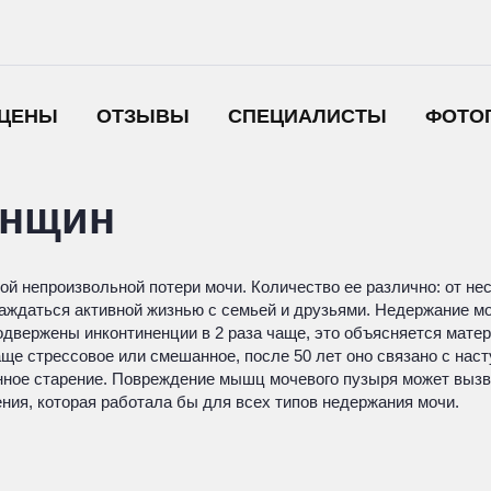
ЦЕНЫ
ОТЗЫВЫ
СПЕЦИАЛИСТЫ
ФОТО
енщин
 непроизвольной потери мочи. Количество ее различно: от нес
аждаться активной жизнью с семьей и друзьями. Недержание мо
вержены инконтиненции в 2 раза чаще, это объясняется матер
ще стрессовое или смешанное, после 50 лет оно связано с наст
нное старение. Повреждение мышц мочевого пузыря может вызва
ния, которая работала бы для всех типов недержания мочи.