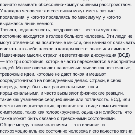
принято называть обсессивно-компульсивным расстройством.
У каждого человека эти состояния могут иметь разные
проявления, у кого-то проявляясь по максимуму, у кого-то
выражаясь лишь немного.
Тревога, подавленность, раздражение – все эти чувства
постоянно находятся в голове больного человека. Эти люди не
могут отвлечься на позитивные мысли, они начинают связывать
и искать что-либо плохое в каждом жесте, знаке или символе.
Навязчивые мысли, страхи и вегетативная дисфункция (ВСД)
— это три состояния, которые часто пересекаются в восприятии
людей. Многие описывают навязчивые мысли как постоянные,
тревожные идеи, которые не дают покоя и мешают
сосредоточиться на повседневных делах. Страхи, в свою
очередь, могут быть как рациональными, так и
иррациональными, и часто вызывают физические реакции,
такие как учащенное сердцебиение или потливость. ВСД, или
вегетативная дисфункция, проявляется в виде соматических
симптомов, таких как головокружение, одышка и слабость, что
также может быть связано с тревожными состояниями.
Общее между этими явлениями — это влияние на
психоэмоциональное состояние человека и его качество жизни.