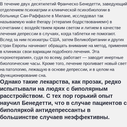
В течение двух десятилетий Франческо Бенедетти, заведующий
отделением психиатрии и клинической психобиологии в
больнице Сан-Раффаэле в Милане, исследовал так
называемую wake therapy («терапия бодрствованием») в
сочетании с воздействием ярким светом и литием в качестве
лечения депрессии в случаях, когда таблетки не помогают.
Вслед за ним психиатры США, затем Великобритании и других
стран Европы начинают обращать внимание на метод, применяя
в клиниках свои вариации подобного лечения. Эта
«хронотерапия», судя по всему, работает — заводит инертные
биологические часы. Кроме того, лечение проливает новый свет
на патологию, лежащую в основе депрессии, и в целом на
функционирование сна.
Однако такие лекарства, как прозак, редко
испытывали на людях с биполярным
расстройством. С тех пор горький опыт
научил Бенедетти, что в случае пациентов с
биполяркой антидепрессанты в
большинстве случаев неэффективны.