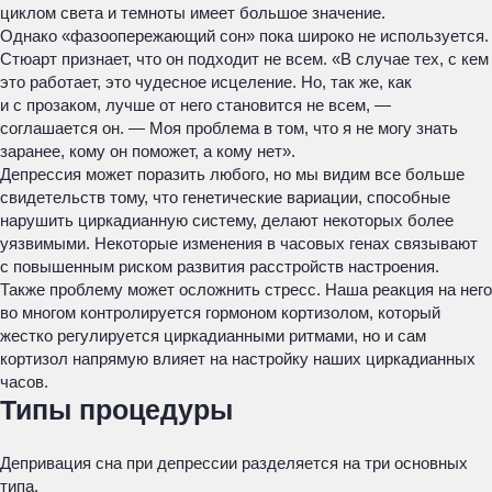
циклом света и темноты имеет большое значение.
Однако «фазоопережающий сон» пока широко не используется.
Стюарт признает, что он подходит не всем. «В случае тех, с кем
это работает, это чудесное исцеление. Но, так же, как
и с прозаком, лучше от него становится не всем, —
соглашается он. — Моя проблема в том, что я не могу знать
заранее, кому он поможет, а кому нет».
Депрессия может поразить любого, но мы видим все больше
свидетельств тому, что генетические вариации, способные
нарушить циркадианную систему, делают некоторых более
уязвимыми. Некоторые изменения в часовых генах связывают
с повышенным риском развития расстройств настроения.
Также проблему может осложнить стресс. Наша реакция на него
во многом контролируется гормоном кортизолом, который
жестко регулируется циркадианными ритмами, но и сам
кортизол напрямую влияет на настройку наших циркадианных
часов.
Типы процедуры
Депривация сна при депрессии разделяется на три основных
типа.