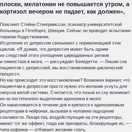
плоски, мелатонин не повышается утром, а
кортизол вечером не падает, как должен»,
Поясняет Стейнн Стенгримссон, психиатр университетской
больницы в Гётеборге, Швеция. Сейчас он проводит испытания
терапии бодрствования.
Исцеление от депрессии связывают с нормализацией этих
циклов. «Я думаю, что депрессия может быть одним
из следствий этого уплощения циркадианных ритмов
и гомеостаза в мозге, — рассуждает Бенедетти. — Лишая сна
пациентов с депрессией, мы восстанавливаем циклический
процесс».
Но как происходит это восстановление? Возможен вариант, что
пациентам в депрессии просто нужно это желание уснуть для
запуска вялой системы. Считается, что позыв ко сну возникает
из-за постепенного выделения аденозина в мозге.
Он накапливается в течение дня и крепится к аденозиновым
рецепторам в нейронах, вызывая в человеке ощущение
сонливости. Лекарства, воздействующие на эти рецепторы,
имеют тот же эффект, тогда как препараты, блокирующие их, —
типа кофеина — отбивают желание спать.