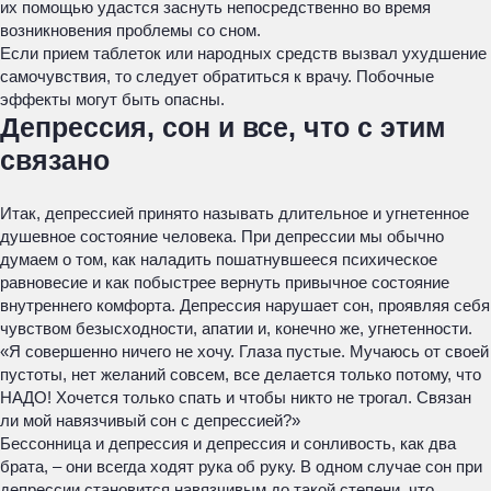
их помощью удастся заснуть непосредственно во время
возникновения проблемы со сном.
Если прием таблеток или народных средств вызвал ухудшение
самочувствия, то следует обратиться к врачу. Побочные
эффекты могут быть опасны.
Депрессия, сон и все, что с этим
связано
Итак, депрессией принято называть длительное и угнетенное
душевное состояние человека. При депрессии мы обычно
думаем о том, как наладить пошатнувшееся психическое
равновесие и как побыстрее вернуть привычное состояние
внутреннего комфорта. Депрессия нарушает сон, проявляя себя
чувством безысходности, апатии и, конечно же, угнетенности.
«Я совершенно ничего не хочу. Глаза пустые. Мучаюсь от своей
пустоты, нет желаний совсем, все делается только потому, что
НАДО! Хочется только спать и чтобы никто не трогал. Связан
ли мой навязчивый сон с депрессией?»
Бессонница и депрессия и депрессия и сонливость, как два
брата, – они всегда ходят рука об руку. В одном случае сон при
депрессии становится навязчивым до такой степени, что