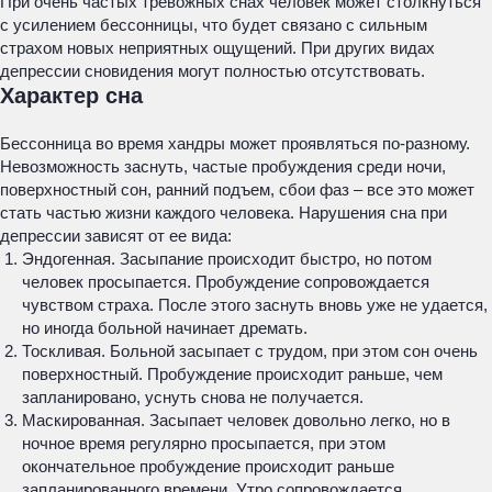
При очень частых тревожных снах человек может столкнуться
с усилением бессонницы, что будет связано с сильным
страхом новых неприятных ощущений. При других видах
депрессии сновидения могут полностью отсутствовать.
Характер сна
Бессонница во время хандры может проявляться по-разному.
Невозможность заснуть, частые пробуждения среди ночи,
поверхностный сон, ранний подъем, сбои фаз – все это может
стать частью жизни каждого человека. Нарушения сна при
депрессии зависят от ее вида:
Эндогенная. Засыпание происходит быстро, но потом
человек просыпается. Пробуждение сопровождается
чувством страха. После этого заснуть вновь уже не удается,
но иногда больной начинает дремать.
Тоскливая. Больной засыпает с трудом, при этом сон очень
поверхностный. Пробуждение происходит раньше, чем
запланировано, уснуть снова не получается.
Маскированная. Засыпает человек довольно легко, но в
ночное время регулярно просыпается, при этом
окончательное пробуждение происходит раньше
запланированного времени. Утро сопровождается