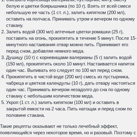
белую и цветки боярышника (по 10 г). Взять от всей смеси
небольшую ее часть (1 ст. л.), залить кипятком (200 мл),
оставить на полчаса. Принимать утром и вечером по одному
стакану.
Залить водой (300 мл) аптечные цветки ромашки (25 г),
поставить на огонь, прокипятить в течение 5 минут. После 15-
минутного настаивания отвар можно пить. Принимают его
перед сном, добавляя немного меда.
Душицу (10 г) с корневищами валерианы (5 г) залить водой
(150 мл), прокипятить около 10 минут. Настаивается напиток
один час. Выпивать его следует по 100 мл перед сном.
Прокипятить в чистой воде (200 мл) смесь из пустырника,
чабреца и цветков календулы (10 г), дать отвару настояться
один час. Принимать вечером незадолго до сна по одному
стакану с небольшим количеством меда.
Укроп (1 ст. л.) залить кипятком (100 мл) и оставить в
закрытой емкости на 2 часа. Пить натощак и перед сном по
половине стакана.
Такие рецепты оказывают не только лечебный эффект,
появляющийся через некоторое время, но и разовый. Поэтому с