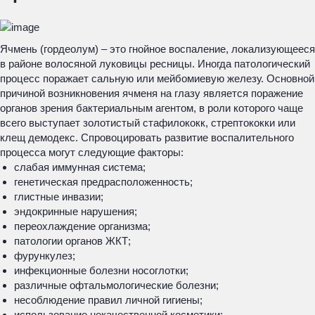
Ячмень (гордеолум) – это гнойное воспаление, локализующееся
в районе волосяной луковицы ресницы. Иногда патологический
процесс поражает сальную или мейбомиевую железу. Основной
причиной возникновения ячменя на глазу является поражение
органов зрения бактериальным агентом, в роли которого чаще
всего выступает золотистый стафилококк, стрептококки или
клещ демодекс. Спровоцировать развитие воспалительного
процесса могут следующие факторы:
слабая иммунная система;
генетическая предрасположенность;
глистные инвазии;
эндокринные нарушения;
переохлаждение организма;
патологии органов ЖКТ;
фурункулез;
инфекционные болезни носоглотки;
различные офтальмологические болезни;
несоблюдение правил личной гигиены;
использование некачественной косметики;