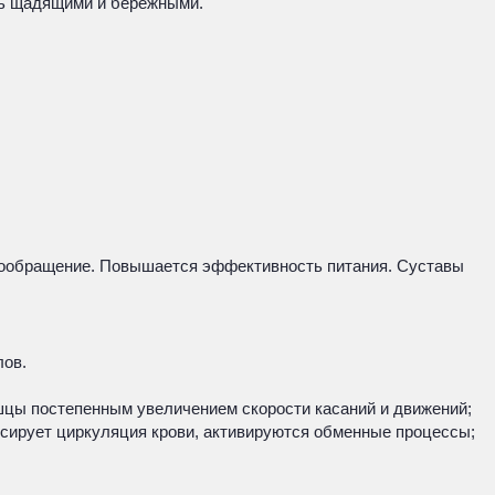
ть щадящими и бережными.
овообращение. Повышается эффективность питания. Суставы
лов.
ышцы постепенным увеличением скорости касаний и движений;
ссирует циркуляция крови, активируются обменные процессы;