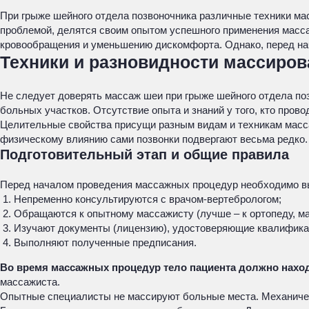
При грыже шейного отдела позвоночника различные техники ма
проблемой, делятся своим опытом успешного применения масс
кровообращения и уменьшению дискомфорта. Однако, перед на
Техники и разновидности массиров
Не следует доверять массаж шеи при грыже шейного отдела п
больных участков. Отсутствие опыта и знаний у того, кто прово
Целительные свойства присущи разным видам и техникам масса
физическому влиянию сами позвонки подвергают весьма редко.
Подготовительный этап и общие правила
Перед началом проведения массажных процедур необходимо вы
Непременно консультируются с врачом-вертебрологом;
Обращаются к опытному массажисту (лучше – к ортопеду, ма
Изучают документы (лицензию), удостоверяющие квалифик
Выполняют полученные предписания.
Во время массажных процедур тело пациента должно нахо
массажиста.
Опытные специалисты не массируют больные места. Механиче