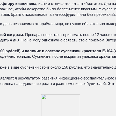
рофлору кишечника
, и этим отличается от антибиотиков. Для н
 важное, чтобы лекарство было более-менее вкусным. У суспенз
 язык брать отказывалась, а энтерофурил пила без пререканий.
за в день независимо от приёма пищи, но нужно обязательно вы
вой же дозы
. Препарат перестают принимать после 12 часов от
ходить 4 дня. Но не могу однозначно связать это с приёмом Энте
00 рублей) и наличие в составе суспензии красителя Е-104 
людей-аллергиков. Суспензия после вскрытия упаковки
хранится
же в виде суспензии стоит около 150 рублей, что значительно
является результатом развития инфекционно-воспалительного 
авлена на подавление роста и размножения возбудителей. Энт