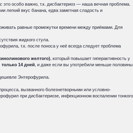
ас это особо важно, т.к. дисбактериоз — наша вечная проблема.
ии легкий вкус банана, едва заметная сладость и
держивать равные промежутки времени между приёмами. Для
сутствия жидкого стула.
рофурила, т.к. после поноса у неё всегда следует проблема
(хинолинового желтого)
, который повышает гиперактивность у
 только 14 дней
, и даже если вы употребили меньше половины
 дешевле Энтерофурила.
процесса, вызванного болезнетворными или условно-
ерофурил при дисбактериозе, инфекционном воспалении тонкого