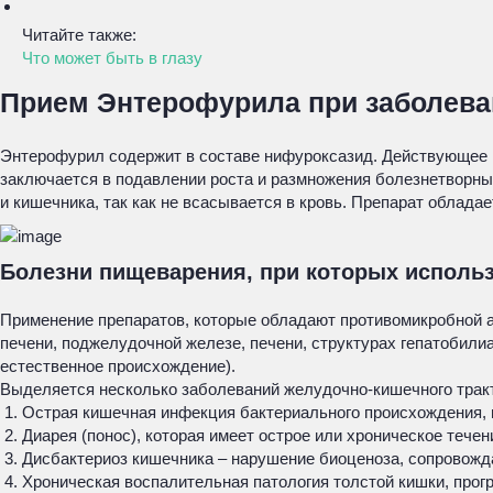
Читайте также:
Что может быть в глазу
Прием Энтерофурила при заболев
Энтерофурил содержит в составе нифуроксазид. Действующее в
заключается в подавлении роста и размножения болезнетворны
и кишечника, так как не всасывается в кровь. Препарат облад
Болезни пищеварения, при которых исполь
Применение препаратов, которые обладают противомикробной а
печени, поджелудочной железе, печени, структурах гепатобили
естественное происхождение).
Выделяется несколько заболеваний желудочно-кишечного тракт
Острая кишечная инфекция бактериального происхождения, 
Диарея (понос), которая имеет острое или хроническое теч
Дисбактериоз кишечника – нарушение биоценоза, сопровож
Хроническая воспалительная патология толстой кишки, прог