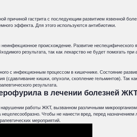
ной причиной гастрита с последующим развитием язвенной бол
емного эффекта. Для этого используются антибиотики.
и неинфекционное происхождение. Развитие неспецифического я
одимого результата, так как лекарство не будет помогать при
нного с инфекционным процессом в кишечнике. Состояние разви
я (сдавливание кишки, опухоли, скопление гельминтов). Так ка
апевтического результата.
рофурила в лечении болезней ЖКТ:
ри нарушении работы ЖКТ, вызванном различными микроорганизм
нецелесообразно. Чтобы не нанести вред, перед назначением л
рапевтических мероприятий.