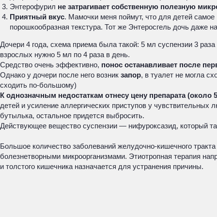
Энтерофурил
не затрагивает собственную полезную мик
Приятный вкус
. Мамочки меня поймут, что для детей самое
порошкообразная текстура. Тот же Энтеросгель дочь даже на
Дочери 4 года, схема приема была такой: 5 мл суспензии 3 ра
взрослых нужно 5 мл по 4 раза в день.
Средство очень эффективно,
понос останавливает после пер
Однако у дочери после него возник
запор
, в туалет не могла с
сходить по-большому)
К однозначным недостаткам отнесу цену препарата (около 5
детей и усиление аллергических приступов у чувствительных 
бутылька, остальное придется выбросить.
Действующее вещество суспензии — нифуроксазид, который так
Большое количество заболеваний желудочно-кишечного тракта 
болезнетворными микроорганизмами. Этиотропная терапия напр
и толстого кишечника назначается для устранения причины.