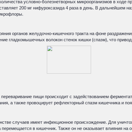
оличества условно-болезнетворных микроорганизмов в ходе пр
оставляет 200 мг нифуроксазида 4 раза в день. В дальнейшем н
икрофлоры.
ояния органов желудочно-кишечного тракта на фоне раздражен
ние гладкомышечных волокон стенок кишки (спазм), что приво
гда переваривание пищи происходит с задействованием фермент
ия, а также провоцирует рефлекторный спазм кишечника и поя
шинстве случаев имеет инфекционное происхождение. Для уничт
а перемещается в кишечник. Также он не оказывает влияния на 