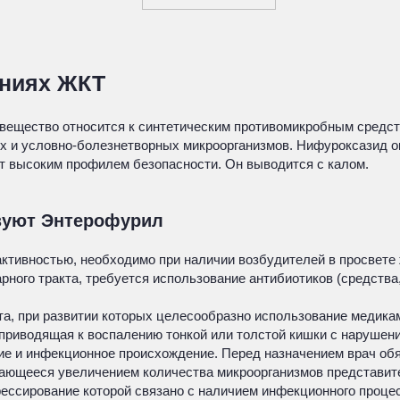
аниях ЖКТ
ещество относится к синтетическим противомикробным средств
х и условно-болезнетворных микроорганизмов. Нифуроксазид ок
ает высоким профилем безопасности. Он выводится с калом.
зуют Энтерофурил
ктивностью, необходимо при наличии возбудителей в просвете 
арного тракта, требуется использование антибиотиков (средств
а, при развитии которых целесообразно использование медика
приводящая к воспалению тонкой или толстой кишки с нарушени
ение и инфекционное происхождение. Перед назначением врач об
дающееся увеличением количества микроорганизмов представит
рессирование которой связано с наличием инфекционного проц