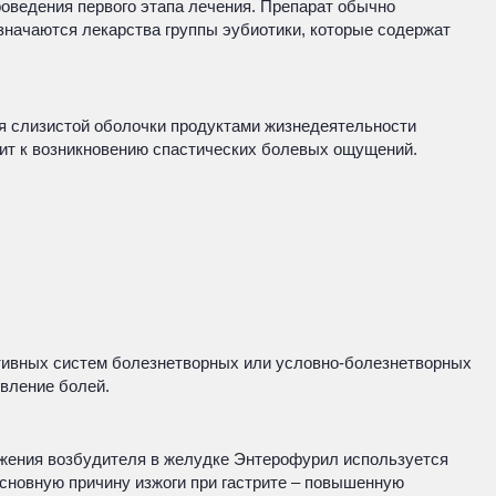
оведения первого этапа лечения. Препарат обычно
азначаются лекарства группы эубиотики, которые содержат
ия слизистой оболочки продуктами жизнедеятельности
дит к возникновению спастических болевых ощущений.
ативных систем болезнетворных или условно-болезнетворных
вление болей.
ожения возбудителя в желудке Энтерофурил используется
основную причину изжоги при гастрите – повышенную