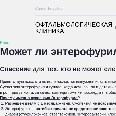
Санкт-Петербург
ОФТАЛЬМОЛОГИЧЕСКАЯ
КЛИНИКА
Блог
›
Может ли энтерофури
Спасение для тех, кто не может сле
Приветствую всех, кто по воле несчастья вынужден искать вых
Суспензию энтерофурил я купила, когда дочь пошла в детский с
в рот, грызут ногти, за качеством еды тоже не проследить, в о
Почему именно суспензия Энтерофурил
?
Разрешен детям с 1 месяца жизни
. Суспензия
не всасывае
Энтерофурил —
антибактериальное средство широкого с
диареи (стафилококков, стрептококков, энтеробактерий, кло