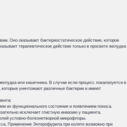
ам. Оно оказывает бактериостатическое действие, которое
азывает терапевтическое действие только в просвете желудка
желудка или кишечника. В случае если процесс локализуется в
а, которые уничтожают различные бактерии и имеют
мента:
ем их функционального состояния и появлением поноса.
язательно исключает глистную инвазию у пациента.
елей условно-болезнетворной микрофлоры.
есса. Применение Энтерофурила при колите возможно при