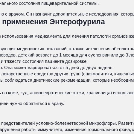
нального состояния пищеварительной системы.
о с врачом. Он назначит дополнительные исследования, которы
а применения Энтерофурила
е использования медикамента для лечения патологии органов ж
твующих медицинских показаний, а также исключения абсолютн
одов, детский возраст до 1 месяца для суспензии или до 3 ле
и тяжести состояния пациента дозировке.
. Она может варьироваться от 5 дней до двух недель.
лекарственные средства других групп (спазмолитики, кишечные
жны соблюдаться диетические рекомендации, которые необходи
 на коже, зуд, ангионевротические отеки, крапивница) использо
ней нужно обратиться к врачу.
 представителей условно-болезнетворной микрофлоры. Развити
нарушения работы иммунитета, изменения гормонального фона, 