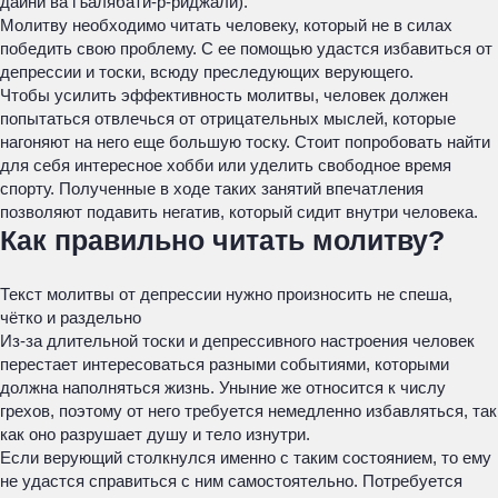
дайни ва гъалябати-р-риджали).
Молитву необходимо читать человеку, который не в силах
победить свою проблему. С ее помощью удастся избавиться от
депрессии и тоски, всюду преследующих верующего.
Чтобы усилить эффективность молитвы, человек должен
попытаться отвлечься от отрицательных мыслей, которые
нагоняют на него еще большую тоску. Стоит попробовать найти
для себя интересное хобби или уделить свободное время
спорту. Полученные в ходе таких занятий впечатления
позволяют подавить негатив, который сидит внутри человека.
Как правильно читать молитву?
Текст молитвы от депрессии нужно произносить не спеша,
чётко и раздельно
Из-за длительной тоски и депрессивного настроения человек
перестает интересоваться разными событиями, которыми
должна наполняться жизнь. Уныние же относится к числу
грехов, поэтому от него требуется немедленно избавляться, так
как оно разрушает душу и тело изнутри.
Если верующий столкнулся именно с таким состоянием, то ему
не удастся справиться с ним самостоятельно. Потребуется