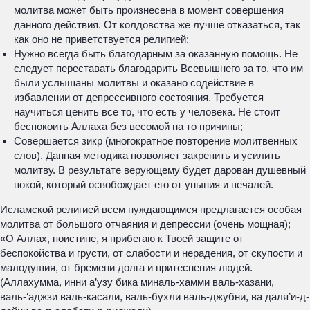
молитва может быть произнесена в момент совершения
данного действия. От колдовства же лучше отказаться, так
как оно не приветствуется религией;
Нужно всегда быть благодарным за оказанную помощь. Не
следует переставать благодарить Всевышнего за то, что им
были услышаны молитвы и оказано содействие в
избавлении от депрессивного состояния. Требуется
научиться ценить все то, что есть у человека. Не стоит
беспокоить Аллаха без весомой на то причины;
Совершается зикр (многократное повторение молитвенных
слов). Данная методика позволяет закрепить и усилить
молитву. В результате верующему будет дарован душевный
покой, который освобождает его от уныния и печалей.
Исламской религией всем нуждающимся предлагается особая
молитва от большого отчаяния и депрессии (очень мощная);
«О Аллах, поистине, я прибегаю к Твоей защите от
беспокойства и грусти, от слабости и нерадения, от скупости и
малодушия, от бремени долга и притеснения людей.
(Аллахумма, инни а’узу бика миналь-хамми валь-хазани,
валь-‘аджзи валь-касали, валь-бухли валь-джубни, ва даля’и-д-