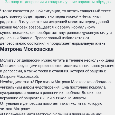
Заговор от депрессии и хандры: лучшие варианты обрядов
Что же касается данной ситуации, то читать священный текст
христианину будет правильно перед иконой «Нечаянная
радость». В случае чтения искренней молитвы перед данной
иконой человек возвращается к своему нормальному
существованию, он приобретает внутреннюю духовную силу и
душевный баланс. Православный избавляется от
депрессивного состояния и продолжает нормальную жизнь.
Матрона Московская
Молитву от депрессии нужно читать в течение нескольких дней
Многими верующими произносится молитва от сильного уныния
и депрессии, а также тоски и отчаяния, которая обращена к
Матроне Московской.
Необходимо знать! При жизни Матрона Московская обладала
уникальным даром чудотворения. Она постоянно помогала
нуждающимся людям в решении их проблем. До сих пор
верующие обращаются к ней в тяжелые минуты.
От уныния и депрессии помогает такая молитва, которую
читают Матроне:
«О блаженная мати Матроно, услыши и приими ныне нас,