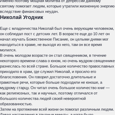
Именно поэтому мощная молитва от депрессии данному
святому помогает людям, которые утратили жизненную энергию
вследствие финансовых неудач.
Николай Угодник
Еще с младенчества Николай был очень верующим человеком,
он соблюдал пост с детских лет. В возрасте еще до 10 лет он
начал изучать Божественное Писание, он целыми днями мог
находиться в храме, не выходя из него, там он все время
молился.
В очень молодом возрасте он стал священником, в течение
некоторого времени слава о юном, но очень мудром священнике
разнеслась по всей стране. Большое количество православных
приходило в храм, где служил Николай, и просило его
благословения. Он говорил достаточно длительные и
грамотные речи, которые больше подходили не юноше, а
мудрому старцу. Он читал очень большое количество книг —
как религиозных, так и научных, поэтому отличался от
большого количества людей своей невероятной
образованностью.
Затем на протяжении всей жизни он помогал различным людям.
Давал наставления в трудные минуты, а когда было