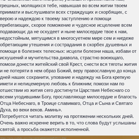
грешных, молящихся тебе, навыкшая во всем житии твоем
приимати и выслушивати всех страждущих и скорбящих, с
верою и надеждою к твоему заступлению и помощи
прибегающих, скорое поможение и чудесное исцеление всем
подавающи; да не оскудеет и ныне милосердие твое к нам,
недостойным, мятущимся в многосуетнем мире сем и нигдеже
обретающим утешения и сострадания в скорбех душевных и
помощи в болезнех телесных: исцели болезни наша, избави от
искушений и мучительства диавола, страстно воюющаго,
помози донести житейский свой Крест, снести вся тяготы жития
и не потеряти в нем образ Божий, веру православную до конца
дней наших сохранити, упование и надежду на Бога крепкую
имети и нелицемерную любовь к ближним; помози нам по
отшествии из жития сего достигнути Царствия Небеснаго со
всеми угодившими Богу, прославляюще милосердие и благость
Отца Небеснаго, в Троице славимаго, Отца и Сына и Святаго
Духа, во веки веков. Аминь».
Потребуется читать молитву на протяжении нескольких дней.
Очень важно искренне верить в то, что слова будут услышаны
святой, а просьба окажется исполненной.