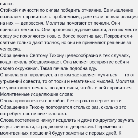
силах.
Стойкой личности по силам победить отчаяние. Ее мышление
позволяет справиться с проблемами, даже если первая реакция
на них — депрессия. Молитвы помогают от печали. Они
приносят легкость. Они прогоняют дурные мысли, а на их месте
сразу же появляются новые, более позитивные. Покровители-
святые только дают толчок, но они не принимают решение за
человека.
Обращение к Святому Тихону целесообразно в тех случаях,
когда печаль обездвиживает. Она меняет восприятие себя и
своего окружения. Такая печаль подобна яду.
Сначала она парализует, а потом заставляет мучиться — то от
угрызений совести, то от тоски и негативных мыслей. Молитва
не уничтожает печаль, но дает силы, чтобы с ней справиться.
Молитвенные исцеляющие слова:
Слова произносятся спокойно, без страха и нервозности.
Обращение к Тихону повторяется столько раз, сколько это
потребует состояние человека.
Слова постепенно начнут исцелять и даже по-другому звучать
из уст личности, страдающей от депрессии. Перемены от
молитвенных прошений будут заметны с первых дней. К