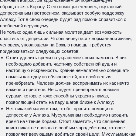
сложный вопрос. За вдохновением он порекомендует
обращаться к Корану. С его помощью человек, окутанный
депрессивным настроением, оказывает особую поддержку
Аллаху. Тот в свою очередь будет рад помочь справиться с
проблемой верующему.
Не только одна лишь сильная молитва дает возможность
спастись от депрессии. Чтобы вернуться к нормальной жизни,
человеку, уповающему на Божью помощь, требуется
придерживаться следующих советов:
Стоит уделить время на украшение своих намазов. В них
необходимо добавить частичку собственной души и
настоящую искренность. Крайне нежелательно совершать
намазы как одну из обязанностей, которой нельзя
пренебрегать. Человек должен воспринимать их как нечто
важное и приятное. Не следует пренебрегать новыми
сурами, которые тоже способны украсить намаз,
позволяющий стать на пару шагов ближе к Аллаху;
Нет никакой магии в том, чтобы просить помощи от
депрессии у Аллаха. Мусульманам необходимо находить
время на чтение Корана. Стоит заметить, что священная
книга никак не связана с особым чародейством, которое
позволяет верующему добиться своей цели. Мусульманская