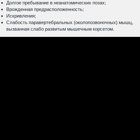
Долгое пребывание в неанатомических позах;
Врожденная предрасположенность;
Искривления;
Слабость паравертебральных (околопозвоночных) мышц,
вызванная слабо развитым мышечным корсетом.