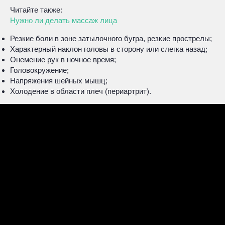
Читайте также:
Нужно ли делать массаж лица
Резкие боли в зоне затылочного бугра, резкие прострелы;
Характерный наклон головы в сторону или слегка назад;
Онемение рук в ночное время;
Головокружение;
Напряжения шейных мышц;
Холодение в области плеч (периартрит).