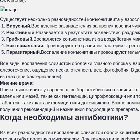
Существует несколько разновидностей конъюнктивита у взросл
Вирусный.
Воспаление развивается из-за проникновения чу
Реактивный.
Развивается в результате воздействия раздра
Грибковый.
Воспаляется конъюнктива из-за воздействия мик
Бактериальный.
Провоцируют его развитие бактерии стрепт
Паразитарный.
Воспаление конъюнктивы провоцируют гельм
Все виды воспаления слизистой оболочки глазного яблока у взр
слезотечение, ощущение песка, отечность век, фотофобия. В д
из глаз (при бактериальном).
Мнение врача:
При конъюнктивите у взрослых, выбор антибиотиков зависит от
капель или мазей, такие как гентамицин, ципрофлоксацин или 
таблеток, таких как азитромицин или доксициклин. Важно помн
получения рекомендаций и назначения подходящего препарата.
Когда необходимы антибиотики?
Из всех разновидностей воспаления слизистой оболочки
антиб
что они губят полезную микрофлору. Для каждого вида инфекци