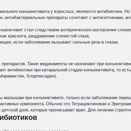
льного конъюнктивита у взрослых, являются антибиотики. Но и
, антибактериальные препараты сочетают с антисептиками, ан
нъюнктивит стал следствием аллергического воспаления слизи
как краснота, раздражение слизистой глаза.
щее, если заболевание вызывает сильные рези в глазах.
препаратов. Такие медикаменты не назначают при конъюнктивит
т антибиотики при катаральной стадии конъюнктивита, то есть
 Мирамистин, Хлоргексидин).
ы малышам при конъюнктивите, только если заболевание переш
 активных компонента. Обычно это Тетрациклиновая и Эритроми
 детской дозе, которые прописывает врач. Для лечения стрепт
ибиотиков