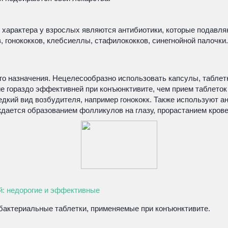
характера у взрослых являются антибиотики, которые подавляю
 гонококков, клебсиеллы, стафилококков, синегнойной палочки.
 назначения. Нецелесообразно использовать капсулы, таблетки
е гораздо эффективней при конъюнктивите, чем прием таблеток
редкий вид возбудителя, например гонококк. Также используют 
дается образованием фолликулов на глазу, прорастанием крове
й: недорогие и эффективные
актериальные таблетки, применяемые при конъюнктивите.