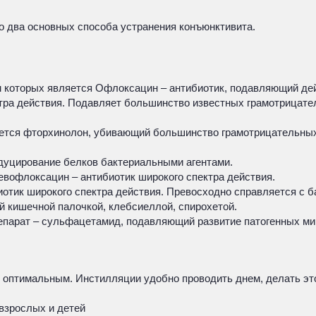
о два основных способа устранения конъюнктивита.
которых является Офлоксацин – антибиотик, подавляющий дей
тра действия. Подавляет большинство известных грамотрицатель
яется фторхинолон, убивающий большинство грамотрицательны
дуцирование белков бактериальными агентами.
евофлоксацин – антибиотик широкого спектра действия.
отик широкого спектра действия. Превосходно справляется с 
й кишечной палочкой, клебсиеллой, спирохетой.
епарат – сульфацетамид, подавляющий развитие патогенных ми
 оптимальным. Инстилляции удобно проводить днем, делать это
 взрослых и детей