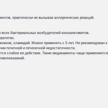
нтов, практически не вызывая аллергических реакций.
ив всех бактериальных возбудителей конъюнктивитов.
ератитах.
кокков, хламидий. Можно применять с 5 лет. Не рекомендован к
чии почечной и печеночной недостаточности.
ется слабее ее действие. Такие медикаменты чаще применяются
тивопоказаний.