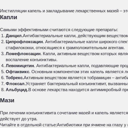
Инстилляции капель и закладывание лекарственных мазей – эт
Капли
Самыми эффективными считаются следующие препараты:
Данцил.
Антибактериальные капли, действующим веществом 
Ципрофлоксацин
. Антибактериальные капли широкого спек
стафилококки, относящиеся к грамположительным агентам.
Ломефлоксацин
. Капли, активным веществом которых явл
воспаление конъюнктивы.
Левомицетин
. Антибактериальные капли, подавляющие про
Офтаквикс
. Основным компонентом этих капель является л
Тобрекс.
Активным веществом является тобрамицин – антиби
Флоксал.
Устраняет бактериальный конъюнктивит, вызванны
Альбуцид.
В основе лекарства находится антимикробный пр
Мази
При лечении конъюнктивита сочетание мазей и капель является
действует до утра.
Читайте в отдельной статье:
Антибиотики при ячмене на глазу у