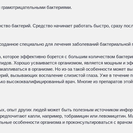
 грамотрицательными бактериями.
во бактерий. Средство начинает работать быстро, сразу посл
озданное специально для лечения заболеваний бактериальной 
о, которое эффективно борется с большим количеством бактери
лидов. Хорошо усваивается организмом, является мощным и э
апливаться в организме. Но из-за такой особенности может выз
рий, вызывающих воспаление слизистой глаза. Уже в течение п
лько высококвалифицированный врач. Многие из препаратов это
ых, опыт других людей может быть полезным источником инфор
 предпочитают капли, например, тобрамицин или левомицетин. М
ьные особенности организма и проконсультироваться с врачом