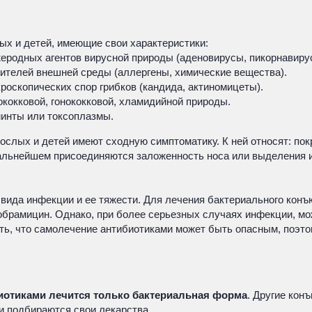
ых и детей, имеющие свои характеристики:
жеродных агентов вирусной природы (аденовирусы, пикорнавиру
жителей внешней среды (аллергены, химические вещества).
роскопических спор грибков (кандида, актиномицеты).
ококковой, гонококковой, хламидийной природы.
инты или токсоплазмы.
ослых и детей имеют сходную симптоматику. К ней относят: пок
альнейшем присоединяются заложенность носа или выделения из
 вида инфекции и ее тяжести. Для лечения бактериального конъ
тобрамицин. Однако, при более серьезных случаях инфекции, м
ить, что самолечение антибиотиками может быть опасным, поэт
иотиками лечится только бактериальная форма
. Другие кон
и подбираются свои лекарства.