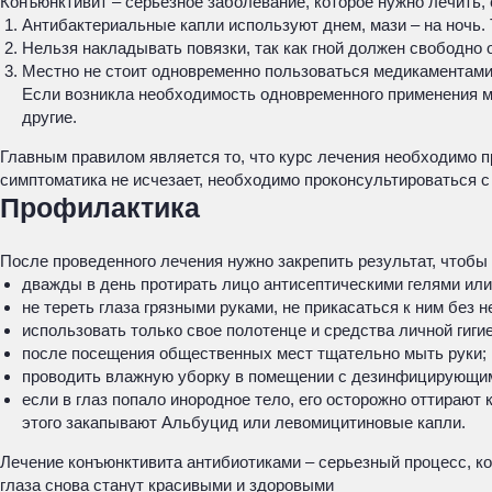
Конъюнктивит – серьезное заболевание, которое нужно лечить
Антибактериальные капли используют днем, мази – на ночь.
Нельзя накладывать повязки, так как гной должен свободно 
Местно не стоит одновременно пользоваться медикаментами 
Если возникла необходимость одновременного применения ме
другие.
Главным правилом является то, что курс лечения необходимо п
симптоматика не исчезает, необходимо проконсультироваться с 
Профилактика
После проведенного лечения нужно закрепить результат, чтобы
дважды в день протирать лицо антисептическими гелями или
не тереть глаза грязными руками, не прикасаться к ним без 
использовать только свое полотенце и средства личной гиги
после посещения общественных мест тщательно мыть руки;
проводить влажную уборку в помещении с дезинфицирующи
если в глаз попало инородное тело, его осторожно оттирают 
этого закапывают Альбуцид или левомицитиновые капли.
Лечение конъюнктивита антибиотиками – серьезный процесс, к
глаза снова станут красивыми и здоровыми