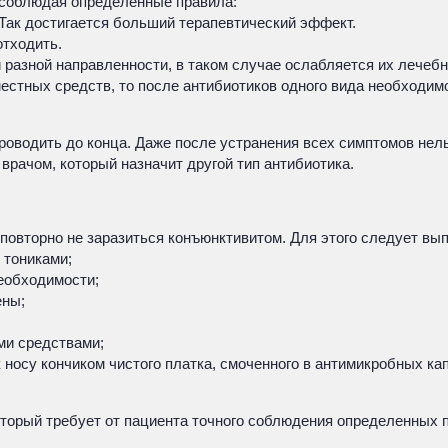
, соблюдая определенные правила:
 Так достигается больший терапевтический эффект.
отходить.
разной направленности, в таком случае ослабляется их лечебно
стных средств, то после антибиотиков одного вида необходимо
роводить до конца. Даже после устранения всех симптомов нел
врачом, который назначит другой тип антибиотика.
 повторно не заразиться конъюнктивитом. Для этого следует вы
 тониками;
необходимости;
ены;
ми средствами;
к носу кончиком чистого платка, смоченного в антимикробных ка
оторый требует от пациента точного соблюдения определенных 