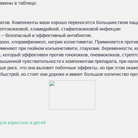
ражены в таблице.
тов. Компоненты мази хорошо переносятся большинством пацие
ептококковой, хламидийной, стафилококковой инфекции
 – безопасный и эффективный антибиотик.
тазон, хлорамфеникол, натрия колистиметат. Применяется прот
именяют при гнойном конъюнктивите, глаукоме, беременности, к
который эффективен против гонококков, пневмококков, стрепто
вышенной чувствительности к компонентам препарата, при нали
ше риск, что она вызовет побочные эффекты, но при этом окаж
быстрей, но стоят они дороже и имеют большое количество про
для взрослых и детей