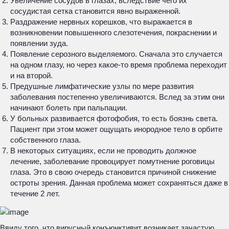
Увеличение сосудов в глазах, вследствие чего их
сосудистая сетка становится явно выраженной.
Раздражение нервных корешков, что выражается в
возникновении повышенного слезотечения, покраснении и
появлении зуда.
Появление серозного выделяемого. Сначала это случается
на одном глазу, но через какое-то время проблема переходит
и на второй.
Предушные лимфатические узлы по мере развития
заболевания постепенно увеличиваются. Вслед за этим они
начинают болеть при пальпации.
У больных развивается фотофобия, то есть боязнь света.
Пациент при этом может ощущать инородное тело в орбите
собственного глаза.
В некоторых ситуациях, если не проводить должное
лечение, заболевание провоцирует помутнение роговицы
глаза. Это в свою очередь становится причиной снижение
остроты зрения. Данная проблема может сохраняться даже в
течение 2 лет.
Ввиду того, что вирусный конъюнктивит возникает зачастую