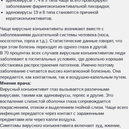
аденовирусы 7, 4 и 3 типа чаще всего провоцируют
заболевание фарингоконъюнктивальной лихорадки;
аденовирусы 19 и 8 типа становятся причиной
кератоконъюнктивитов.
Чаще вирусные конъюнктивиты возникают вместе с
заболеваниями дыхательной системы человека (носа,
носоглотки, горла и т.д.). Статистические данные говорят, что
при этом болезнь переходит из одного глаза в другой.
В 70 процентах всех случаев вирусным конъюнктивитом люди
заболевают в госпитальных условиях, где довольно хорошая
обстановка распространения патогенов. Именно поэтому
заболевание считается высоко контагиозной болезнью. Она
передается, как контактным, так и воздушно-капельным путем.
Мнение врача:
Вирусный конъюнктивит глаз вызывается различными
вирусами, такими как аденовирусы, герпес и другие. Это
воспаление слизистой оболочки глаза сопровождается
покраснением, отеком и выделением гнойной слизи. Чаще всего
инфекция передается через контакт с зараженными
предметами или через капли воздуха.
Симптомы вирусного конъюнктивита включают зуд, жжение,