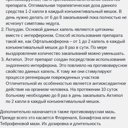
препарата. Оптимальная терапевтическая доза данного
средства 1-2 капли в каждый конъюнктивальный мешок. В
день нужно делать от 6 до 8 закапываний пока полностью не
исчезнут симптомы недуга.
Полудан. Основой данных капель являются цитокины
вместе с интерфероном. Способ использования препарата
такой же, как Офтальмоферона – от 1 до 2 капель в каждый
конъюнктивальный мешок до 8 раз в сути. По мере
выздоровления количество закапываний можно уменьшать.
Актипол. Этот препарат создан посредством использования
эндогенного интерферона. Это повлияло на противовирусное
свойство данных капель. К тому же они стимулируют
процессе регенерации поврежденных участков
Отличительной их особенностью является антиоксидантное
действие на организм человека. На протяжении 10 суток
больному необходимо до 8 раз в день закапывать Актипол
по 2 капли в каждый конъюнктивальный мешок.
Дополнительно назначается также противовирусная мазь.
Прежде всего это касается Флореналя, Бонафтона или же
Теброфеновой мази. Их дозировка и длительность