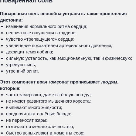
Поваренная соль
Поваренная соль способна устранять такие проявления
дистонии:
изменения нормального ритма сердца;
неприятные ощущения в грудине;
чувство «трепещущего» сердца;
увеличение показателей артериального давления;
дефицит гемоглобина;
сильную усталость, как эмоциональную, так и физическую;
угревую сыпь;
утренний ринит.
Этот компонент врач гомеопат прописывает людям,
которые:
часто замерзают, даже в тёплую погоду;
не имеют развитого мышечного корсета;
выпивают много жидкости;
предпочитают солёные блюда;
не переносят жары;
отличаются меланхоличностью;
быстро вспыхивают в моменты ссор;