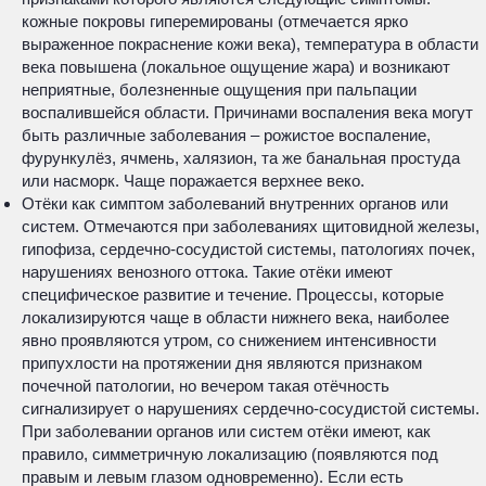
кожные покровы гиперемированы (отмечается ярко
выраженное покраснение кожи века), температура в области
века повышена (локальное ощущение жара) и возникают
неприятные, болезненные ощущения при пальпации
воспалившейся области. Причинами воспаления века могут
быть различные заболевания – рожистое воспаление,
фурункулёз, ячмень, халязион, та же банальная простуда
или насморк. Чаще поражается верхнее веко.
Отёки как симптом заболеваний внутренних органов или
систем. Отмечаются при заболеваниях щитовидной железы,
гипофиза, сердечно-сосудистой системы, патологиях почек,
нарушениях венозного оттока. Такие отёки имеют
специфическое развитие и течение. Процессы, которые
локализируются чаще в области нижнего века, наиболее
явно проявляются утром, со снижением интенсивности
припухлости на протяжении дня являются признаком
почечной патологии, но вечером такая отёчность
сигнализирует о нарушениях сердечно-сосудистой системы.
При заболевании органов или систем отёки имеют, как
правило, симметричную локализацию (появляются под
правым и левым глазом одновременно). Если есть