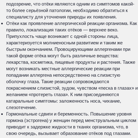
подозрение, что отёки являются одним из симптомов какой-
то более серьёзной патологии, необходимо обратиться к
специалисту для уточнения природы их появления.
Отёки как проявление аллергической реакции организма. Как
правило, локализация таких отёков — верхнее веко.
Припухлость чаще возникает с одной стороны лица,
характеризуется молниеносным развитием и таким же
быстрым окончанием. Провоцирующими аллергенами при
такой форме отёка могут быть различные вещества:
лекарства, косметика, пищевые продукты и растения. Также
могут возникать местные аллергические реакции при
попадании аллергена непосредственно на слизистую
оболочку глаза. Такие реакции сопровождаются
покраснением слизистой, зудом, чувством «песка в глазах» и
желанием «протереть глаза». К ним присоединяются
катаральные симптомы: заложенность носа, чихание,
слезотечение.
Гормональные сдвиги и беременность. Повышение уровня
гормона (эстрогена) у женщин перед менструальным циклом
приводит к задержке жидкости в тканях организма, что, в
свою очередь, вызывает образование отёков под глазами.