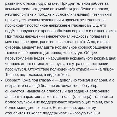
развитию отёков под глазами. При длительной работе за
компьютером, вождении автомобиля (особенно в плохих,
неблагоприятных погодных условиях и ночью), чтении книг
при искусственном освещении и просмотре телевизора
происходит постоянное напряжение глазных мышц, что
ведёт к нарушению кровоснабжения верхнего и нижнего века.
При таком нарушении внеклеточная жидкость попадает в
межтканевое пространство и вызывает отёк. А он, в свою
очередь, мешает наладить нормальное кровообращение в
тканях и всё происходит снова, «по кругу». Общее
переутомление ведёт к нарушению нормального режима дня:
человек долго не может заснуть, а с утра не в состоянии
проснуться. Отсутствие полноценного отдыха — «на лицо».
Точнее, под глазами, в виде отёков.
Возраст. Кожа под глазами — довольно тонкая и слабая, а с
возрастом она ещё больше истончается, её тургор
снижается, мышечная слабость и деградация связочного
аппарата нарастают, а костная ткань (глазница) становится
более хрупкой и не поддерживает окружающие ткани, как в
более молодом возрасте. Естественно, организму
становится тяжелее поддерживать жировую ткань и