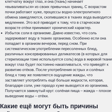
клетчатку вокруг глаз, и она (ткань) начинает
«вываливаться» из своих привычных границ. С возрастом
почки работают хуже, процессы водно-электролитного
обмена замедляются, скопившаяся в тканях вода выводится
медленнее. Это всё приводит к тому, что в старческом
возрасте отёки принимают хронический характер.
Избыток соли в организме. Давно известно, что соль
задерживает воду в тканях организма. Особенно если она
попадает в организм вечером, перед сном. При
систематическом употреблении пересоленных блюд,
различных консервированных деликатесов (в которых для
стерилизации тоже используется соль) вода в жировой ткани
вокруг глаз будет постоянно накапливаться, что приведёт к
развитию отёков. После употребления острых и солёных
блюд к тому же появляется ощущение жажды, что
заставляет употреблять ещё больше жидкости, которая,
благодаря соли, уже гораздо хуже выводится из организма.
Получается замкнутый круг: солёная пища – жажда – плохое
выведение воды – отёки.
Какие ещё могут быть причины