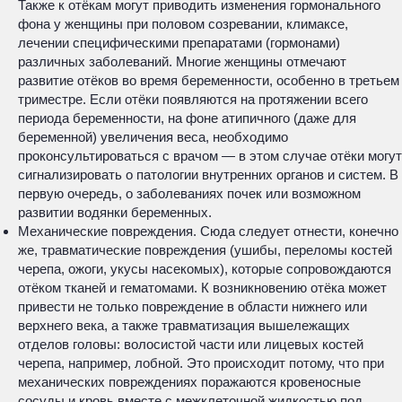
Также к отёкам могут приводить изменения гормонального
фона у женщины при половом созревании, климаксе,
лечении специфическими препаратами (гормонами)
различных заболеваний. Многие женщины отмечают
развитие отёков во время беременности, особенно в третьем
триместре. Если отёки появляются на протяжении всего
периода беременности, на фоне атипичного (даже для
беременной) увеличения веса, необходимо
проконсультироваться с врачом — в этом случае отёки могут
сигнализировать о патологии внутренних органов и систем. В
первую очередь, о заболеваниях почек или возможном
развитии водянки беременных.
Механические повреждения. Сюда следует отнести, конечно
же, травматические повреждения (ушибы, переломы костей
черепа, ожоги, укусы насекомых), которые сопровождаются
отёком тканей и гематомами. К возникновению отёка может
привести не только повреждение в области нижнего или
верхнего века, а также травматизация вышележащих
отделов головы: волосистой части или лицевых костей
черепа, например, лобной. Это происходит потому, что при
механических повреждениях поражаются кровеносные
сосуды и кровь вместе с межклеточной жидкостью под