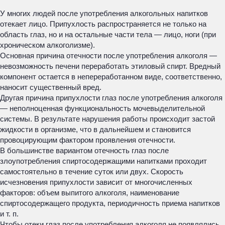
У многих людей после употребления алкогольных напитков
отекает лицо. Припухлость распространяется не только на
область глаз, но и на остальные части тела — лицо, ноги (при
хроническом алкоголизме).
Основная причина отечности после употребления алкоголя —
невозможность печени переработать этиловый спирт. Вредный
компонент остается в непереработанном виде, соответственно,
наносит существенный вред.
Другая причина припухлости глаз после употребления алкоголя
— неполноценная функциональность мочевыделительной
системы. В результате нарушения работы происходит застой
жидкости в организме, что в дальнейшем и становится
провоцирующим фактором проявления отечности.
В большинстве вариантом отечность глаз после
злоупотребления спиртосодержащими напитками проходит
самостоятельно в течение суток или двух. Скорость
исчезновения припухлости зависит от многочисленных
факторов: объем выпитого алкоголя, наименование
спиртосодержащего продукта, периодичность приема напитков
и т. п.
Чтобы отеки глаз после употребления алкоголя не появлялись,