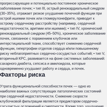
прогрессирующее и потенциально постоянное хроническое
заболевание почек; • тип III, острый ренокардиальный синдром
(30–35%), отражает резкое ухудшение почечной функции при
острой ишемии почек или гломерулонефрите, приводит к
острому сердечному расстройству (например, сердечной
недостаточности, аритмии или ишемии); • тип IV, хронический
ренокардиальный синдром (45–50%), хроническое заболевание
почек, связанное с поражением клубочков или
интерстициальной ткани, способствует снижению сердечной
функции, гипертрофии отделов сердца и/или повышенному
риску неблагоприятных сердечно-сосудистых событий; • тип V,
вторичный КРС, развивается на фоне системных заболеваний:
сахарного диабета, сепсиса и амилоидоза, которые
одновременно ухудшают работу и сердца, и почек.
Факторы риска
Утрата функциональной способности почек — одно из
наиболее важных сопутствующих патологических состояний
при сердечной недостаточности. Снижение скорости
клубочковой фильтрации является предиктором сердечно-
сосудистых осложнений и смертности. Кроме того, ухудшение