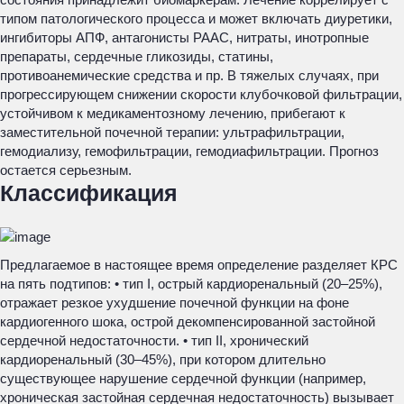
типом патологического процесса и может включать диуретики,
ингибиторы АПФ, антагонисты РААС, нитраты, инотропные
препараты, сердечные гликозиды, статины,
противоанемические средства и пр. В тяжелых случаях, при
прогрессирующем снижении скорости клубочковой фильтрации,
устойчивом к медикаментозному лечению, прибегают к
заместительной почечной терапии: ультрафильтрации,
гемодиализу, гемофильтрации, гемодиафильтрации. Прогноз
остается серьезным.
Классификация
Предлагаемое в настоящее время определение разделяет КРС
на пять подтипов: • тип I, острый кардиоренальный (20–25%),
отражает резкое ухудшение почечной функции на фоне
кардиогенного шока, острой декомпенсированной застойной
сердечной недостаточности. • тип II, хронический
кардиоренальный (30–45%), при котором длительно
существующее нарушение сердечной функции (например,
хроническая застойная сердечная недостаточность) вызывает