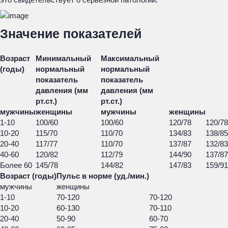
Значение показателей
Возраст
Минимальный
Максимальный
(годы)
нормальный
нормальный
показатель
показатель
давления (мм
давления (мм
рт.ст.)
рт.ст.)
мужчины
женщины
мужчины
женщины
1-10
100/60
100/60
120/78
120/78
10-20
115/70
110/70
134/83
138/85
20-40
117/77
110/70
137/87
132/83
40-60
120/82
112/79
144/90
137/87
Более 60
145/78
144/82
147/83
159/91
Возраст (годы)
Пульс в норме (уд./мин.)
мужчины
женщины
1-10
70-120
70-120
10-20
60-130
70-110
20-40
50-90
60-70