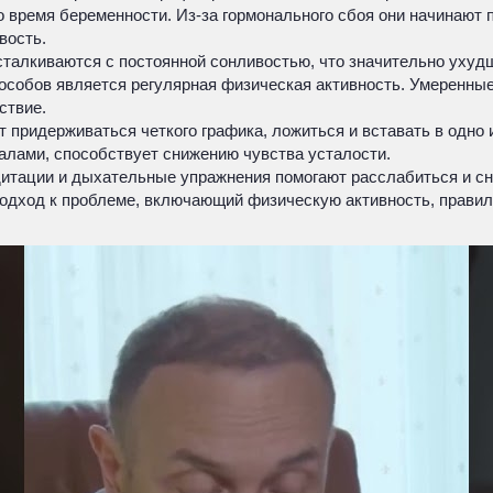
время беременности. Из-за гормонального сбоя они начинают п
вость.
талкиваются с постоянной сонливостью, что значительно ухудш
собов является регулярная физическая активность. Умеренные у
ствие.
придерживаться четкого графика, ложиться и вставать в одно и
ралами, способствует снижению чувства усталости.
итации и дыхательные упражнения помогают расслабиться и сн
подход к проблеме, включающий физическую активность, правил