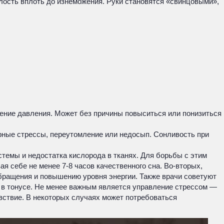
алость вплоть до изнеможения. Руки становятся «свинцовыми»,
шение давления. Может без причины повыситься или понизиться
ярные стрессы, переутомление или недосып. Сонливость при
темы и недостатка кислорода в тканях. Для борьбы с этим
 себе не менее 7-8 часов качественного сна. Во-вторых,
обращения и повышению уровня энергии. Также врачи советуют
 в тонусе. Не менее важным является управление стрессом —
увствие. В некоторых случаях может потребоваться