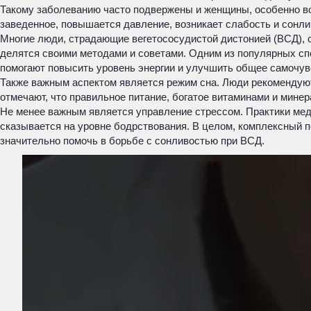
Такому заболеванию часто подвержены и женщины, особенно во 
заведенное, повышается давление, возникает слабость и сонли
Многие люди, страдающие вегетососудистой дистонией (ВСД), с
делятся своими методами и советами. Одним из популярных спо
помогают повысить уровень энергии и улучшить общее самочув
Также важным аспектом является режим сна. Люди рекомендуют 
отмечают, что правильное питание, богатое витаминами и мине
Не менее важным является управление стрессом. Практики мед
сказывается на уровне бодрствования. В целом, комплексный 
значительно помочь в борьбе с сонливостью при ВСД.