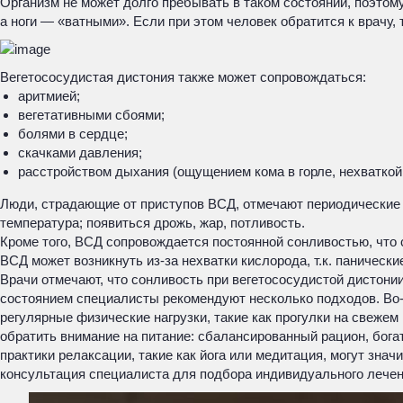
Организм не может долго пребывать в таком состоянии, поэтом
а ноги — «ватными». Если при этом человек обратится к врачу,
Вегетососудистая дистония также может сопровождаться:
аритмией;
вегетативными сбоями;
болями в сердце;
скачками давления;
расстройством дыхания (ощущением кома в горле, нехваткой
Люди, страдающие от приступов ВСД, отмечают периодические 
температура; появиться дрожь, жар, потливость.
Кроме того, ВСД сопровождается постоянной сонливостью, что
ВСД может возникнуть из-за нехватки кислорода, т.к. панически
Врачи отмечают, что сонливость при вегетососудистой дистони
состоянием специалисты рекомендуют несколько подходов. Во-п
регулярные физические нагрузки, такие как прогулки на свеже
обратить внимание на питание: сбалансированный рацион, бог
практики релаксации, такие как йога или медитация, могут зн
консультация специалиста для подбора индивидуального лечен