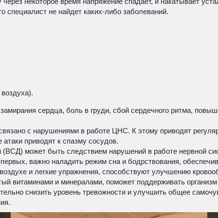
у через некоторое время напряжение спадает, и накатывает уст
 то специалист не найдет каких-либо заболеваний.
 воздуха).
замирания сердца, боль в груди, сбой сердечного ритма, повы
 связано с нарушениями в работе ЦНС. К этому приводят регул
е атаки приводят к спазму сосудов.
и (ВСД) может быть следствием нарушений в работе нервной сис
ервых, важно наладить режим сна и бодрствования, обеспечивая
м воздухе и легкие упражнения, способствуют улучшению крово
атый витаминами и минералами, поможет поддерживать организм
ачительно снизить уровень тревожности и улучшить общее самоч
ия.