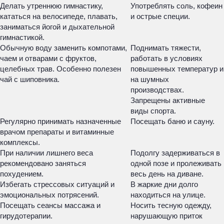
Делать утреннюю гимнастику,
Употреблять соль, кофеин
кататься на велосипеде, плавать,
и острые специи.
заниматься йогой и дыхательной
гимнастикой.
Обычную воду заменить компотами,
Поднимать тяжести,
чаем и отварами с фруктов,
работать в условиях
целебных трав. Особенно полезен
повышенных температур и
чай с шиповника.
на шумных
производствах.
Запрещены активные
виды спорта.
Регулярно принимать назначенные
Посещать баню и сауну.
врачом препараты и витаминные
комплексы.
При наличии лишнего веса
Подолгу задерживаться в
рекомендовано заняться
одной позе и пролеживать
похудением.
весь день на диване.
Избегать стрессовых ситуаций и
В жаркие дни долго
эмоциональных потрясений.
находиться на улице.
Посещать сеансы массажа и
Носить тесную одежду,
гирудотерапии.
нарушающую приток