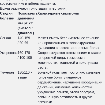
кровоизлияние и гибель пациента.
Врачи различают три стадии гипертонии:
Стадия
Показатель
Характерные симптомы
болезни
давления
мм рт. ст.
(систол./
диастол.)
Легкая
140-159
Может иметь бессимптомное течение
/ 90-99
или проявляться в головокружении,
пульсации в висках и головных болях.
Умеренная
160-179
Сопровождается потемнением в глазах,
/ 100-109
гиперемией лица, тремором в
конечностях, тошнотой и приступами
рвоты.
Тяжелая
180/110 и
Больной испытает постоянно сильные
выше
головные боли, учащенное
сердцебиение, нарушение координации
движений, онемение конечностей,
ухудшение памяти, отеки по утрам,
повышенную потливость и другие
признаки.