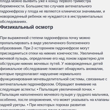
плода можно выявить уже к концу первого триместра
беременности. Большинство случаев антенатального
гидронефроза у плода не являются клинически значимыми, и
новорожденный ребенок не нуждаются в инструментальных
обследованиях.
Физикальный осмотр
При выраженной степени гидронефроза почку можно
пропальпировать в виде увеличенного болезненного
образования. При 2-хстороннем гидронефрозе могут
присоединиться отеки на нижних конечностях. Увеличенный
мочевой пузырь, определение его над лоном характерно для
обструкции нижних мочевых путей. У новорожденных детей
физикальное обследование помогает обнаружить аномалии,
которые предполагают нарушение нормального
функционирования мочевыделительной системы, связанные с
антенатальным гидронефрозом. Обращают внимание на
следующие аспекты: • Пальпация увеличенной почки. •
Пальпация наполненного мочевого пузыря у грудного мальчика,
особенно, после опорожнения, что может указывать на клапаны
задней уретры. • При некоторых пороках развития
диагностируют неопущение яичек в мошонку.