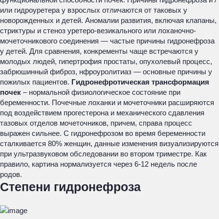
или гидроуретера у взрослых отличаются от таковых у
новорожденных и детей. Аномалии развития, включая клапаны,
стриктуры и стеноз уретеро-везикального или лоханочно-
мочеточникового соединения — частые причины гидронефроза
у детей. Для сравнения, конкременты чаще встречаются у
молодых людей, гипертрофия простаты, опухолевый процесс,
забрюшинный фиброз, нфроуролитиаз — основные причины у
пожилых пациентов.
Гидронефротическая трансформация
почек
– нормальной физиологическое состояние при
беременности. Почечные лоханки и мочеточники расширяются
под воздействием прогестерона и механического сдавления
тазовых отделов мочеточников, причем, справа процесс
выражен сильнее. С гидронефрозом во время беременности
сталкивается 80% женщин, данные изменения визуализируются
при ультразвуковом обследовании во втором триместре. Как
правило, картина нормализуется через 6-12 недель после
родов.
Степени гидронефроза