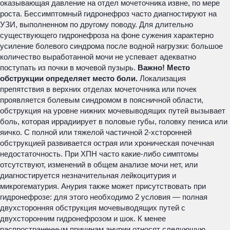
оказывающая давление на отдел мочеточника извне, по мере
роста. Бессимптомный гидронефроз часто диагностируют на
УЗИ, выполненном по другому поводу. Для длительно
существующего гидронефроза на фоне сужения характерно
усиление болевого синдрома после водной нагрузки: большое
количество выработанной мочи не успевает адекватно
поступать из почки в мочевой пузырь.
Важно! Место
обструкции определяет место боли.
Локализация
препятствия в верхних отделах мочеточника или почек
проявляется болевым синдромом в поясничной области,
обструкция на уровне нижних мочевыводящих путей вызывает
боль, которая иррадиирует в половые губы, головку пениса или
яичко. С полной или тяжелой частичной 2-хсторонней
обструкцией развивается острая или хроническая почечная
недостаточность. При ХПН часто какие-либо симптомы
отсутствуют, изменений в общем анализе мочи нет, или
диагностируется незначительная лейкоцитурия и
микрогематурия. Анурия также может присутствовать при
гидронефрозе: для этого необходимо 2 условия — полная
двухсторонняя обструкция мочевыводящих путей с
двухсторонним гидронефрозом и шок. К менее
распространенным причинам анурии относят следующую