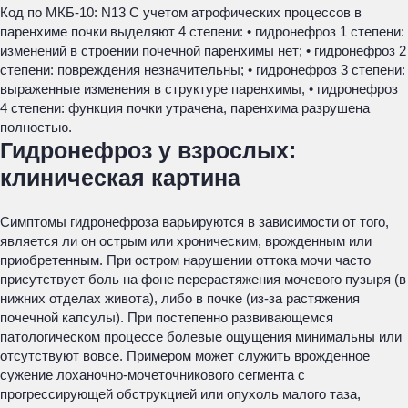
Код по МКБ-10: N13 С учетом атрофических процессов в
паренхиме почки выделяют 4 степени: • гидронефроз 1 степени:
изменений в строении почечной паренхимы нет; • гидронефроз 2
степени: повреждения незначительны; • гидронефроз 3 степени:
выраженные изменения в структуре паренхимы, • гидронефроз
4 степени: функция почки утрачена, паренхима разрушена
полностью.
Гидронефроз у взрослых:
клиническая картина
Симптомы гидронефроза варьируются в зависимости от того,
является ли он острым или хроническим, врожденным или
приобретенным. При остром нарушении оттока мочи часто
присутствует боль на фоне перерастяжения мочевого пузыря (в
нижних отделах живота), либо в почке (из-за растяжения
почечной капсулы). При постепенно развивающемся
патологическом процессе болевые ощущения минимальны или
отсутствуют вовсе. Примером может служить врожденное
сужение лоханочно-мочеточникового сегмента с
прогрессирующей обструкцией или опухоль малого таза,