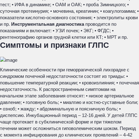
тест; • ИФА в динамике; • ОАМ и ОАК; • проба Зимницкого; •
суточная протеинурия; • мочевина, креатинин; • коагулогоамма; •
показатели кислотно-основного состояния; • электролиты крови
и пр.
Инструментальная диагностика
проводится по
показаниям и включает: • УЗИ почек; • ЭКГ; • ФГДС; •
рентгенографию органов грудной клетки или КТ; • МРТ и пр.
Симптомы и признаки ГЛПС
Клинические особенности при геморрагической лихорадке с
синдромом почечной недостаточности состоят из триады: •
повышение температурной реакции; • кровоизлияния; • почечная
недостаточность. К распространенным симптомам на
начальном этапе заболевания относят: • низкое артериальное
давление; • головную боль; • миалгию и костно-суставные боли;
• озноб; • жажду; • абдоминальную и поясничную боль; •
диспепсию. Инкубационный период – 12-16 дней. У детей ГЛПС
чаще протекает в субклинической форме и при тяжелом
течении может осложниться гиповолемическим шоком. Период
с момента инфицирования до клинических проявлений – 4-42