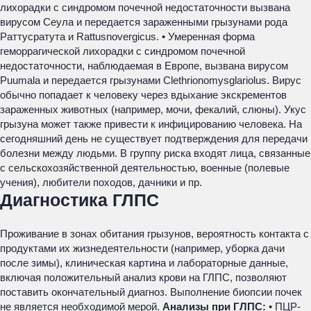
лихорадки с синдромом почечной недостаточности вызвана
вирусом Сеула и передается зараженными грызунами рода
Раттусратута и Rattusnovergicus. • Умеренная форма
геморрагической лихорадки с синдромом почечной
недостаточности, наблюдаемая в Европе, вызвана вирусом
Puumala и передается грызунами Clethrionomysglariolus. Вирус
обычно попадает к человеку через вдыхание экскрементов
зараженных животных (например, мочи, фекалий, слюны). Укус
грызуна может также привести к инфицированию человека. На
сегодняшний день не существует подтверждения для передачи
болезни между людьми. В группу риска входят лица, связанные
с сельскохозяйственной деятельностью, военные (полевые
учения), любители походов, дачники и пр.
Диагностика ГЛПС
Проживание в зонах обитания грызунов, вероятность контакта с
продуктами их жизнедеятельности (например, уборка дачи
после зимы), клиническая картина и лабораторные данные,
включая положительный анализ крови на ГЛПС, позволяют
поставить окончательный диагноз. Выполнение биопсии почек
не является необходимой мерой.
Анализы при ГЛПС:
• ПЦР-